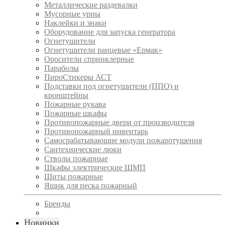
Металлические раздевалки
Мусорные урны
Наклейки и знаки
Оборудование для запуска генератора
Огнетушители
Огнетушители ранцевые «Ермак»
Оросители спринклерные
Параболы
ПироСтикеры АСТ
Подставки под огнетушители (ППО) и
кронштейны
Пожарные рукава
Пожарные шкафы
Противопожарные двери от производителя
Противопожарный инвентарь
Самосрабатывающие модули пожаротушения
Сантехнические люки
Стволы пожарные
Шкафы электрические ЩМП
Щиты пожарные
Ящик для песка пожарный
Бренды
Новинки