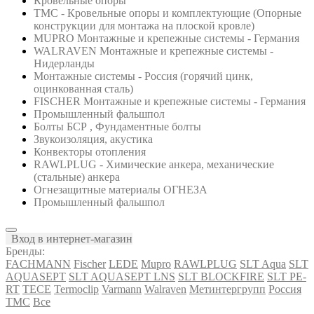
Кровельные опоры
ТМС - Кровельные опоры и комплектующие (Опорные
конструкции для монтажа на плоской кровле)
MUPRO Монтажные и крепежные системы - Германия
WALRAVEN Монтажные и крепежные системы -
Нидерланды
Монтажные системы - Россия (горячий цинк,
оцинкованная сталь)
FISCHER Монтажные и крепежные системы - Германия
Промышленный фальшпол
Болты БСР , Фундаментные болты
Звукоизоляция, акустика
Конвекторы отопления
RAWLPLUG - Химические анкера, механические
(стальные) анкера
Огнезащитные материалы ОГНЕЗА
Промышленный фальшпол
Вход в интернет-магазин
Бренды:
FACHMANN
Fischer
LEDE
Mupro
RAWLPLUG
SLT Aqua
SLT
AQUASEPT
SLT AQUASEPT LNS
SLT BLOCKFIRE
SLT PE-
RT
TECE
Termoclip
Varmann
Walraven
Метинтергрупп
Россия
ТМС
Все