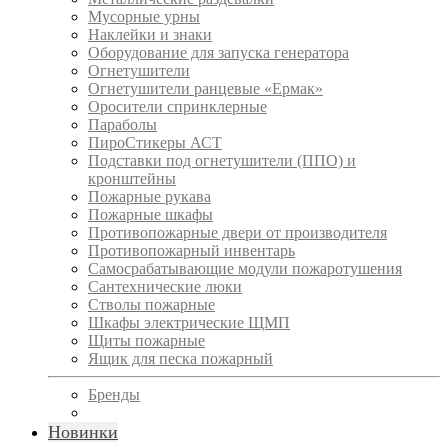
Мусорные урны
Наклейки и знаки
Оборудование для запуска генератора
Огнетушители
Огнетушители ранцевые «Ермак»
Оросители спринклерные
Параболы
ПироСтикеры АСТ
Подставки под огнетушители (ППО) и
кронштейны
Пожарные рукава
Пожарные шкафы
Противопожарные двери от производителя
Противопожарный инвентарь
Самосрабатывающие модули пожаротушения
Сантехнические люки
Стволы пожарные
Шкафы электрические ЩМП
Щиты пожарные
Ящик для песка пожарный
Бренды
Новинки