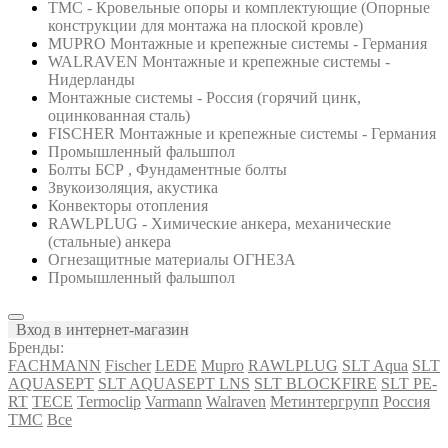
ТМС - Кровельные опоры и комплектующие (Опорные
конструкции для монтажа на плоской кровле)
MUPRO Монтажные и крепежные системы - Германия
WALRAVEN Монтажные и крепежные системы -
Нидерланды
Монтажные системы - Россия (горячий цинк,
оцинкованная сталь)
FISCHER Монтажные и крепежные системы - Германия
Промышленный фальшпол
Болты БСР , Фундаментные болты
Звукоизоляция, акустика
Конвекторы отопления
RAWLPLUG - Химические анкера, механические
(стальные) анкера
Огнезащитные материалы ОГНЕЗА
Промышленный фальшпол
Вход в интернет-магазин
Бренды:
FACHMANN
Fischer
LEDE
Mupro
RAWLPLUG
SLT Aqua
SLT
AQUASEPT
SLT AQUASEPT LNS
SLT BLOCKFIRE
SLT PE-
RT
TECE
Termoclip
Varmann
Walraven
Метинтергрупп
Россия
ТМС
Все