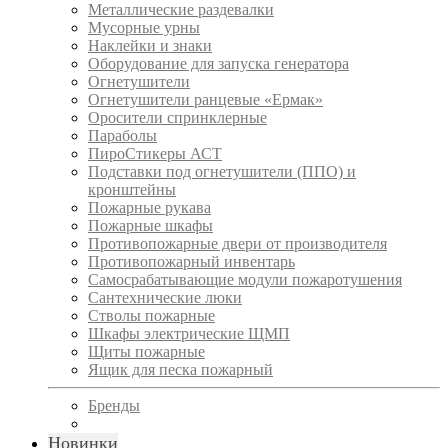
Металлические раздевалки
Мусорные урны
Наклейки и знаки
Оборудование для запуска генератора
Огнетушители
Огнетушители ранцевые «Ермак»
Оросители спринклерные
Параболы
ПироСтикеры АСТ
Подставки под огнетушители (ППО) и
кронштейны
Пожарные рукава
Пожарные шкафы
Противопожарные двери от производителя
Противопожарный инвентарь
Самосрабатывающие модули пожаротушения
Сантехнические люки
Стволы пожарные
Шкафы электрические ЩМП
Щиты пожарные
Ящик для песка пожарный
Бренды
Новинки