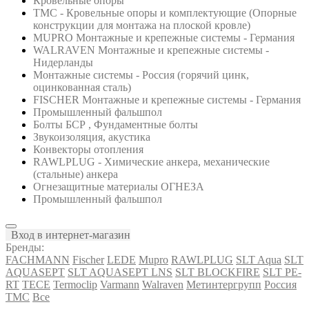
Кровельные опоры
ТМС - Кровельные опоры и комплектующие (Опорные
конструкции для монтажа на плоской кровле)
MUPRO Монтажные и крепежные системы - Германия
WALRAVEN Монтажные и крепежные системы -
Нидерланды
Монтажные системы - Россия (горячий цинк,
оцинкованная сталь)
FISCHER Монтажные и крепежные системы - Германия
Промышленный фальшпол
Болты БСР , Фундаментные болты
Звукоизоляция, акустика
Конвекторы отопления
RAWLPLUG - Химические анкера, механические
(стальные) анкера
Огнезащитные материалы ОГНЕЗА
Промышленный фальшпол
Вход в интернет-магазин
Бренды:
FACHMANN
Fischer
LEDE
Mupro
RAWLPLUG
SLT Aqua
SLT
AQUASEPT
SLT AQUASEPT LNS
SLT BLOCKFIRE
SLT PE-
RT
TECE
Termoclip
Varmann
Walraven
Метинтергрупп
Россия
ТМС
Все