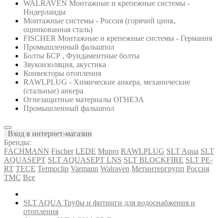
WALRAVEN Монтажные и крепежные системы -
Нидерланды
Монтажные системы - Россия (горячий цинк,
оцинкованная сталь)
FISCHER Монтажные и крепежные системы - Германия
Промышленный фальшпол
Болты БСР , Фундаментные болты
Звукоизоляция, акустика
Конвекторы отопления
RAWLPLUG - Химические анкера, механические
(стальные) анкера
Огнезащитные материалы ОГНЕЗА
Промышленный фальшпол
Вход в интернет-магазин
Бренды:
FACHMANN
Fischer
LEDE
Mupro
RAWLPLUG
SLT Aqua
SLT
AQUASEPT
SLT AQUASEPT LNS
SLT BLOCKFIRE
SLT PE-
RT
TECE
Termoclip
Varmann
Walraven
Метинтергрупп
Россия
ТМС
Все
SLT AQUA Трубы и фитинги для водоснабжения и
отопления