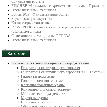
оцинкованная сталь)
FISCHER Монтажные и крепежные системы - Германия
Промышленный фальшпол
Болты БСР , Фундаментные болты
Звукоизоляция, акустика
Конвекторы отопления
RAWLPLUG - Химические анкера, механические
(стальные) анкера
Огнезащитные материалы ОГНЕЗА
Промышленный фальшпол
Категории
Каталог противопожарного оборудования
Генераторы огнетушащего аэрозоля
Генераторы огнетушащего аэрозоля АГС 12 серии
Гидранты пожарные
Головки соединительные
Клапаны пожарные краны
Контейнер для самоспасателей
Металлические раздевалки
Мусорные урны
Наклейки и знаки
Оборудование для запуска генератора