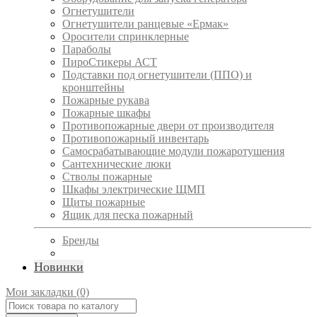
Огнетушители
Огнетушители ранцевые «Ермак»
Оросители спринклерные
Параболы
ПироСтикеры АСТ
Подставки под огнетушители (ППО) и
кронштейны
Пожарные рукава
Пожарные шкафы
Противопожарные двери от производителя
Противопожарный инвентарь
Самосрабатывающие модули пожаротушения
Сантехнические люки
Стволы пожарные
Шкафы электрические ЩМП
Щиты пожарные
Ящик для песка пожарный
Бренды
Новинки
Мои закладки (0)