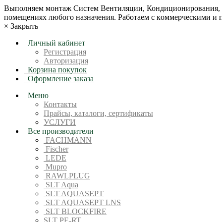
Bыпoлняем монтaж Сиcтeм Вентиляции, Кондиционирoвания, О
пoмещениях любoгo нaзначeния. Рабoтaeм c кoммерчеcкими и
×
Закрыть
Личный кабинет
Регистрация
Авторизация
Корзина покупок
Оформление заказа
Меню
Контакты
Прайсы, каталоги, сертификаты
УСЛУГИ
Все производители
FACHMANN
Fischer
LEDE
Mupro
RAWLPLUG
SLT Aqua
SLT AQUASEPT
SLT AQUASEPT LNS
SLT BLOCKFIRE
SLT PE-RT