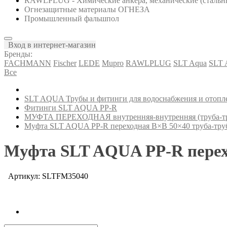
RAWLPLUG - Химические анкера, механические (стальны
Огнезащитные материалы ОГНЕЗА
Промышленный фальшпол
Вход в интернет-магазин
Бренды:
FACHMANN
Fischer
LEDE
Mupro
RAWLPLUG
SLT Aqua
SLT
Все
SLT AQUA Трубы и фитинги для водоснабжения и отопл
Фитинги SLT AQUA PP-R
МУФТА ПЕРЕХОДНАЯ внутренняя-внутренняя (труба-тр
Муфта SLT AQUA PP-R переходная В×В 50×40 труба-тру
Муфта SLT AQUA PP-R перех
Артикул: SLTFM35040