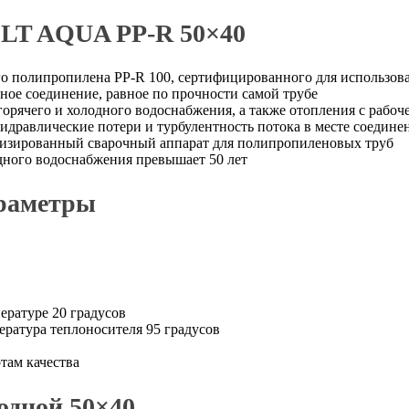
LT AQUA PP-R 50×40
го полипропилена PP-R 100, сертифицированного для использов
ное соединение, равное по прочности самой трубе
орячего и холодного водоснабжения, а также отопления с рабоч
дравлические потери и турбулентность потока в месте соедине
ализированный сварочный аппарат для полипропиленовых труб
дного водоснабжения превышает 50 лет
араметры
ературе 20 градусов
ература теплоносителя 95 градусов
там качества
одной 50×40