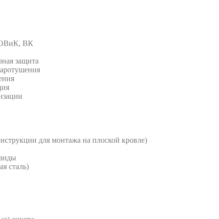
 ОВиК, ВК
рная защита
жаротушения
ения
ция
изации
струкции для монтажа на плоской кровле)
анды
я сталь)