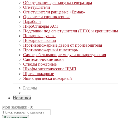
Оборудование для запуска генератора
Огнетушители
Огнетушители ранцевые «Ермак»
Оросители спринклерные
Параболы
ПироСтикеры АСТ
Подставки под огнетушители (ППО) и кронштейны
Пожарные рукава
Пожарные шкафы
Противопожарные двери от производителя
Противопожарный инвентарь
Самосрабатывающие модули пожаротушения
Сантехнические люки
Стволы пожарные
Шкафы электрические ЩМП
Щиты пожарные
Ящик для песка пожарный
Бренды
Новинки
Мои закладки (0)
Все категории