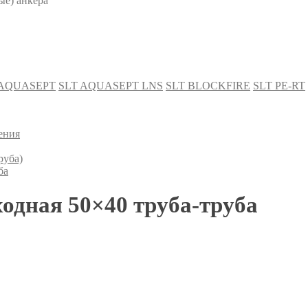
е) анкера
 AQUASEPT
SLT AQUASEPT LNS
SLT BLOCKFIRE
SLT PE-RT
ения
уба)
ба
одная 50×40 труба-труба