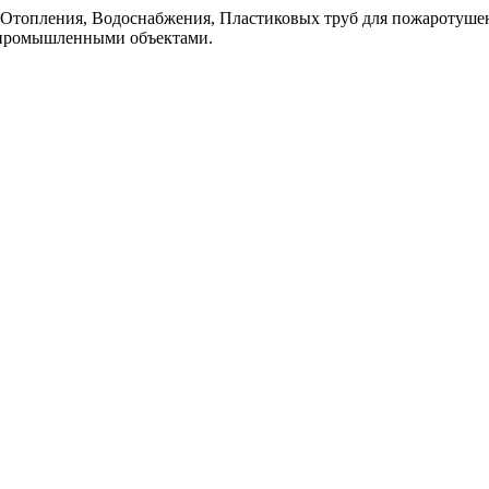
топления, Водоснабжения, Пластиковых труб для пожаротушен
 промышленными объектaми.