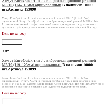
Хомут EuroQuick тип J с виброизоляционной резиной
M8/10 (114–118мм) оцинкованный
В наличии: 10000
шт.
Артикул 153898
Хомут EuroQuick тип J с виброизоляционной резиной M8/10 (114–118мм)
оцинкованный Хомут EuroQuick тип J с виброизоляционной резиной M8/10 (114–
118мм) оцинкованный Профессиональный хомут для надежного и долговечного
крепления трубопроводов и шлангов в условиях повышенных вибраций. Констру..
Цена по запросу
В корзину
Хит
Хомут EuroQuick тип J с виброизоляционной резиной
M8/10 (119–123мм) оцинкованный
В наличии: 10000
шт.
Артикул 153899
Хомут EuroQuick тип J с виброизоляционной резиной M8/10 (119–123мм)
оцинкованный - купить Хомут крепежный EuroQuick тип J с виброизоляционной
резиной M8/10 (119–123мм) оцинкованный Хомут EuroQuick тип J представляет собой
современное инженерное решение для надежного и долговечного креп..
Цена по запросу
В корзину