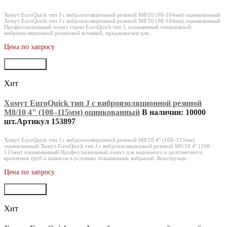
Хомут EuroQuick тип J с виброизоляционной резиной M8/10 (98-104мм) оцинкованный
Хомут EuroQuick тип J с виброизоляционной резиной M8/10 (98-104мм) оцинкованный
Профессиональный хомут серии EuroQuick тип J, оснащенный специальной
виброизоляционной резиновой вставкой, предназначен для..
Цена по запросу
В корзину
Хит
Хомут EuroQuick тип J с виброизоляционной резиной
M8/10 4" (108–115мм) оцинкованный
В наличии: 10000
шт.
Артикул 153897
Хомут EuroQuick тип J с виброизоляционной резиной M8/10 4" (108–115мм)
оцинкованный Хомут EuroQuick тип J с виброизоляционной резиной M8/10 4" (108–
115мм) оцинкованный Профессиональный хомут для надежного и долговечного
крепления труб и шлангов в условиях повышенных вибраций. Конструкци..
Цена по запросу
В корзину
Хит