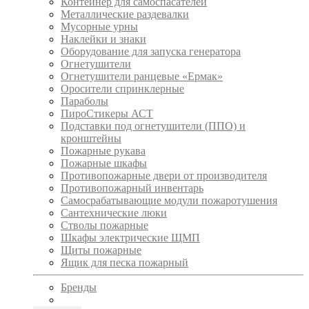
Контейнер для самоспасателей
Металлические раздевалки
Мусорные урны
Наклейки и знаки
Оборудование для запуска генератора
Огнетушители
Огнетушители ранцевые «Ермак»
Оросители спринклерные
Параболы
ПироСтикеры АСТ
Подставки под огнетушители (ППО) и
кронштейны
Пожарные рукава
Пожарные шкафы
Противопожарные двери от производителя
Противопожарный инвентарь
Самосрабатывающие модули пожаротушения
Сантехнические люки
Стволы пожарные
Шкафы электрические ЩМП
Щиты пожарные
Ящик для песка пожарный
Бренды