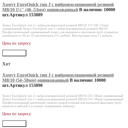
Хомут EuroQuick тип J с виброизоляционной резиной
M8/10 1½" (46‒53мм) оцинкованный
В наличии: 10000
шт.
Артикул 153889
Хомут EuroQuick тип J с виброизоляционной резиной M8/10 1½" (46‒53мм)
оцинкованный Хомут EuroQuick тип J с виброизоляционной резиной M8/10
Профессиональный оцинкованный хомут для надежного крепления труб и шлангов
диаметром от 46 до 53 миллиметров (1½ дюйма). Конструкция типа J с виброи..
Цена по запросу
В корзину
Хит
Хомут EuroQuick тип J с виброизоляционной резиной
M8/10 (54‒58мм) оцинкованный
В наличии: 10000
шт.
Артикул 153890
Хомут EuroQuick тип J с виброизоляционной резиной M8/10 (54‒58мм) оцинкованный
Хомут EuroQuick тип J с виброизоляционной резиной M8/10 (54‒58мм) оцинкованный
Профессиональный крепежный элемент, разработанный для надежной фиксации труб,
шлангов и кабелей в условиях повышенных вибраци..
Цена по запросу
В корзину