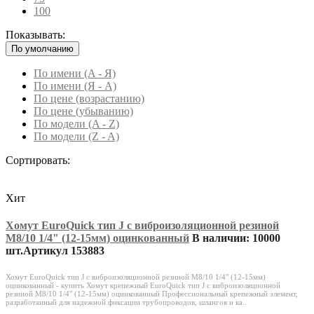
100
Показывать:
По умолчанию
По имени (A - Я)
По имени (Я - A)
По цене (возрастанию)
По цене (убыванию)
По модели (A - Z)
По модели (Z - A)
Сортировать:
Хит
Хомут EuroQuick тип J с виброизоляционной резиной
M8/10 1/4" (12-15мм) оцинкованный
В наличии: 10000
шт.
Артикул 153883
Хомут EuroQuick тип J с виброизоляционной резиной M8/10 1/4" (12-15мм)
оцинкованный - купить Хомут крепежный EuroQuick тип J с виброизоляционной
резиной M8/10 1/4" (12-15мм) оцинкованный Профессиональный крепежный элемент,
разработанный для надежной фиксации трубопроводов, шлангов и ка..