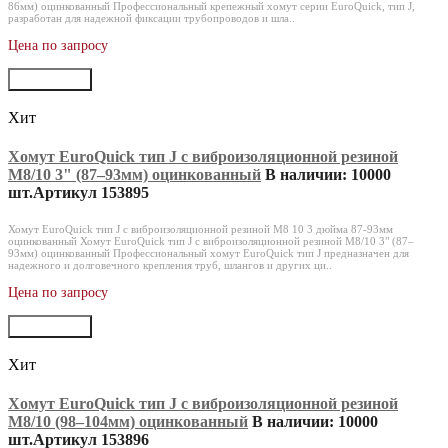
86мм) оцинкованный Профессиональный крепежный хомут серии EuroQuick, тип J,
разработан для надежной фиксации трубопроводов и шла..
Цена по запросу
В корзину
Хит
Хомут EuroQuick тип J с виброизоляционной резиной
M8/10 3" (87‒93мм) оцинкованный
В наличии: 10000
шт.
Артикул 153895
Хомут EuroQuick тип J с виброизоляционной резиной M8 10 3 дюйма 87-93мм
оцинкованный Хомут EuroQuick тип J с виброизоляционной резиной M8/10 3" (87–
93мм) оцинкованный Профессиональный хомут EuroQuick тип J предназначен для
надежного и долговечного крепления труб, шлангов и других ци..
Цена по запросу
В корзину
Хит
Хомут EuroQuick тип J с виброизоляционной резиной
M8/10 (98‒104мм) оцинкованный
В наличии: 10000
шт.
Артикул 153896