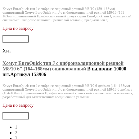
Хомут EuroQuick тип J с виброизоляционной резиной M8/10 (159–163мм)
оцинкованный Хомут EuroQuick тип J с виброизоляционной резиной M8/10 (159–
163мм) оцинкованный Профессиональный хомут серии EuroQuick тип J, оснащенный
специальной виброизоляционной резиновой вставкой, предназначен д..
Цена по запросу
В корзину
Хит
Хомут EuroQuick тип J с виброизоляционной резиной
M8/10 6" (164‒168мм) оцинкованный
В наличии: 10000
шт.
Артикул 153906
Хомут EuroQuick тип J с виброизоляционной резиной M8/10 6 дюймов (164-168мм)
оцинкованный Хомут EuroQuick тип J с виброизоляционной резиной M8/10 6 дюймов
(164-168мм) оцинкованный Профессиональный крепежный элемент нового поколения,
разработанный для ответственных соединений в условиях..
Цена по запросу
В корзину
1
2
3