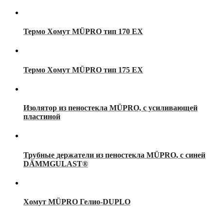
Термо Хомут MÜPRO тип 170 EX
Термо Хомут MÜPRO тип 175 EX
Изолятор из пеностекла MÜPRO, с усиливающей
пластиной
Трубные держатели из пеностекла MÜPRO, с синей
DÄMMGULAST®
Хомут MÜPRO Гелио-DUPLO