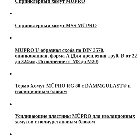
Спринклерный хомут MÜPRO
Спринклерный хомут MSS MÜPRO
MUPRO U-образная скоба по DIN 3570,
оцинкованная, форма A (Для крепления труб, Ø от 22
до 324мм, Исполнение от М8 до М20)
Термо Хомут MÜPRO RG 80 с DÄMMGULAST® и
изоляционным блоком
Усиливающие пластины MÜPRO для изоляционных
хомутов с полиуретановым блоком