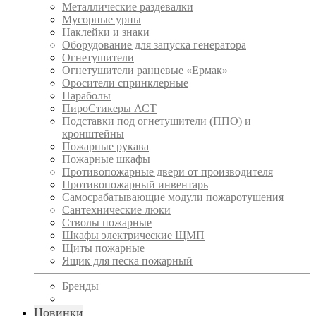
Металлические раздевалки
Мусорные урны
Наклейки и знаки
Оборудование для запуска генератора
Огнетушители
Огнетушители ранцевые «Ермак»
Оросители спринклерные
Параболы
ПироСтикеры АСТ
Подставки под огнетушители (ППО) и
кронштейны
Пожарные рукава
Пожарные шкафы
Противопожарные двери от производителя
Противопожарный инвентарь
Самосрабатывающие модули пожаротушения
Сантехнические люки
Стволы пожарные
Шкафы электрические ЩМП
Щиты пожарные
Ящик для песка пожарный
Бренды
Новинки