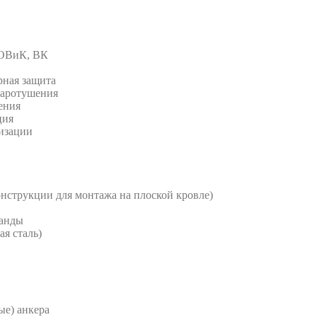
 ОВиК, ВК
рная защита
жаротушения
ения
ция
изации
струкции для монтажа на плоской кровле)
анды
я сталь)
е) анкера