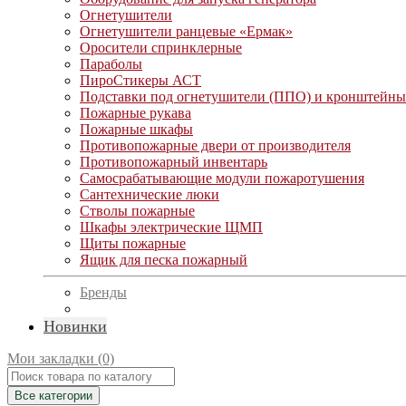
Огнетушители
Огнетушители ранцевые «Ермак»
Оросители спринклерные
Параболы
ПироСтикеры АСТ
Подставки под огнетушители (ППО) и кронштейны
Пожарные рукава
Пожарные шкафы
Противопожарные двери от производителя
Противопожарный инвентарь
Самосрабатывающие модули пожаротушения
Сантехнические люки
Стволы пожарные
Шкафы электрические ЩМП
Щиты пожарные
Ящик для песка пожарный
Бренды
Новинки
Мои закладки (0)
Все категории