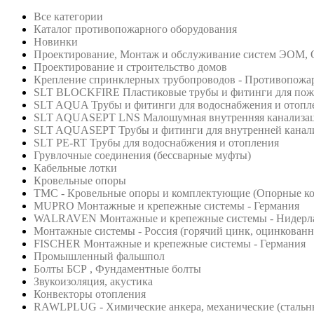
Все категории
Каталог противопожарного оборудования
Новинки
Проектирование, Монтаж и обслуживание систем ЭОМ,
Проектирование и строительство домов
Крепление спринклерных трубопроводов - Противопожа
SLT BLOCKFIRE Пластиковые трубы и фитинги для по
SLT AQUA Трубы и фитинги для водоснабжения и отопл
SLT AQUASEPT LNS Малошумная внутренняя канализа
SLT AQUASEPT Трубы и фитинги для внутренней канал
SLT PE-RT Трубы для водоснабжения и отопления
Грувлочные соединения (бессварные муфты)
Кабельные лотки
Кровельные опоры
ТМС - Кровельные опоры и комплектующие (Опорные кон
MUPRO Монтажные и крепежные системы - Германия
WALRAVEN Монтажные и крепежные системы - Нидерл
Монтажные системы - Россия (горячий цинк, оцинкованна
FISCHER Монтажные и крепежные системы - Германия
Промышленный фальшпол
Болты БСР , Фундаментные болты
Звукоизоляция, акустика
Конвекторы отопления
RAWLPLUG - Химические анкера, механические (стальны