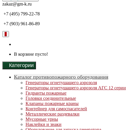
zakaz@gm-k.ru
+7 (495) 799-22-78
+7 (903) 961-86-89
0
В корзине пусто!
Категории
Каталог противопожарного оборудования
Генераторы огнетушащего аэрозоля
Генераторы огнетушащего аэрозоля АГС 12 серии
Гидранты пожарные
Головки соединительные
Клапаны пожарные краны
Контейнер для самоспасателей
Металлические раздевалки
Мусорные урны
Наклейки и знаки
Оборудование для запуска генератора