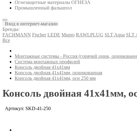
Огнезащитные материалы ОГНЕЗА
Промышленный фальшпол
Вход в интернет-магазин
Бренды:
FACHMANN
Fischer
LEDE
Mupro
RAWLPLUG
SLT Aqua
SLT
Все
Монтажные системы - Россия (горячий цинк, оцинкованна
Система монтажных профилей
Консоль двойная 41х41мм
Консоль двойная 41х41мм, оцинкованная
Консоль двойная 41х41мм, осн 250 мм
Консоль двойная 41х41мм, о
Артикул: SKD-41-250