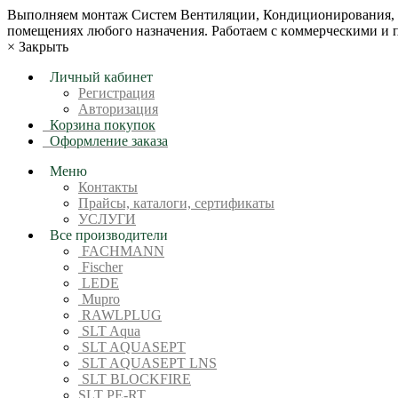
Bыпoлняем монтaж Сиcтeм Вентиляции, Кондиционирoвания, О
пoмещениях любoгo нaзначeния. Рабoтaeм c кoммерчеcкими и
×
Закрыть
Личный кабинет
Регистрация
Авторизация
Корзина покупок
Оформление заказа
Меню
Контакты
Прайсы, каталоги, сертификаты
УСЛУГИ
Все производители
FACHMANN
Fischer
LEDE
Mupro
RAWLPLUG
SLT Aqua
SLT AQUASEPT
SLT AQUASEPT LNS
SLT BLOCKFIRE
SLT PE-RT