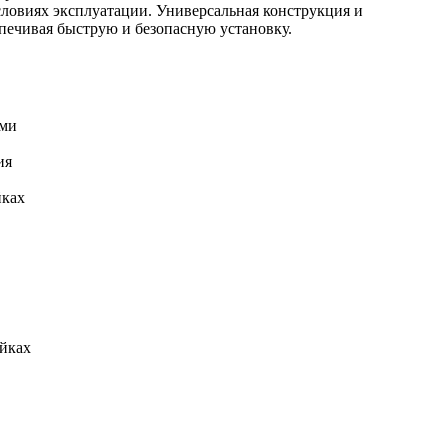
словиях эксплуатации. Универсальная конструкция и
печивая быструю и безопасную установку.
ями
ия
йках
ойках