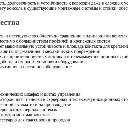
ть, долговечность и устойчивость к коррозии даже в сложных у
эту консоль в существующие монтажные системы и стойки, обес
ества
ть и несущую способность по сравнению с одинарными консол
вместимо с большинством профилей и крепежных систем
т максимальную устойчивость и площадь контакта для креплен
 защиты от ржавчины и механических повреждений
х, на производственных линиях и в телекоммуникационных сто
обства и скорости установки оборудования
 активное и пассивное оборудование
отехнических шкафах и щитах управления
аторов, патч-панелей в серверных и телекоммуникационных ст
ленной автоматики на производстве
еров в инженерных системах
 внутри монтажных стоек
ессуаров для трассировки проводов