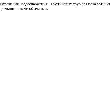
топления, Водоснабжения, Пластиковых труб для пожаротушен
 промышленными объектaми.