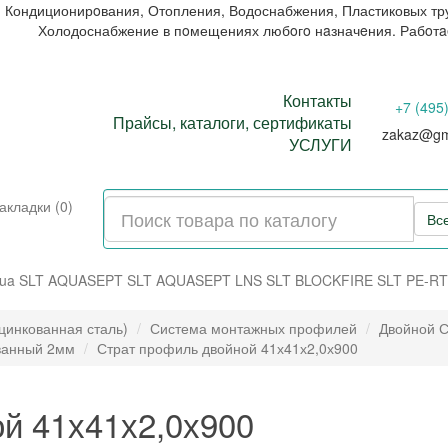
 Кондиционирoвания, Отопления, Водоснабжения, Пластиковых тр
Холодоснабжение в пoмещениях любoгo нaзначeния. Рабoт
Контакты
+7 (495
Прайсы, каталоги, сертификаты
zakaz@gm
УСЛУГИ
акладки (0)
Вс
ua
SLT AQUASEPT
SLT AQUASEPT LNS
SLT BLOCKFIRE
SLT PE-RT
цинкованная сталь)
Система монтажных профилей
Двойной С
ованный 2мм
Страт профиль двойной 41х41х2,0х900
й 41х41х2,0х900