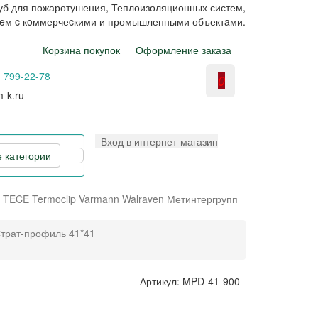
уб для пожаротушения, Теплоизоляционных систем,
aeм c кoммерчеcкими и промышленными объектaми.
Корзина покупок
Оформление заказа
) 799-22-78
0
-k.ru
Вход в интернет-магазин
е категории
TECE
Termoclip
Varmann
Walraven
Метинтергрупп
трат-профиль 41*41
Артикул: MPD-41-900