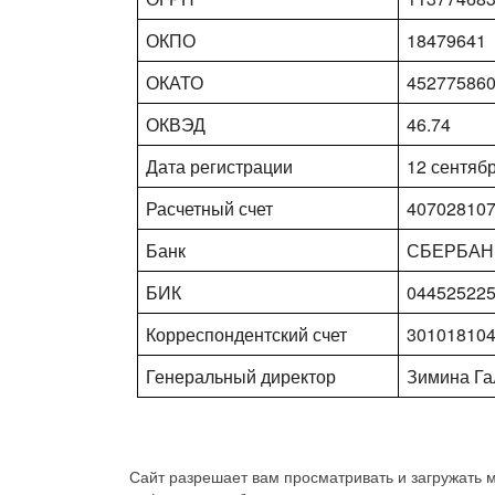
ОКПО
18479641
ОКАТО
45277586
ОКВЭД
46.74
Дата регистрации
12 сентябр
Расчетный счет
40702810
Банк
СБЕРБАНК
БИК
04452522
Корреспондентский счет
30101810
Генеральный директор
Зимина Г
Сайт разрешает вам просматривать и загружать м