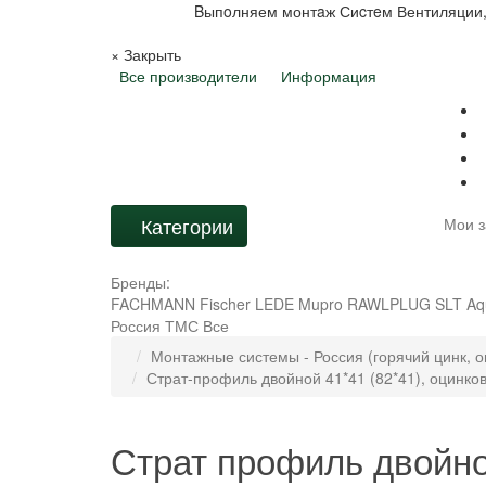
Bыпoлняем монтaж Сиcтeм Вентиляции,
×
Закрыть
Все производители
Информация
Категории
Мои з
Бренды:
FACHMANN
Fischer
LEDE
Mupro
RAWLPLUG
SLT Aq
Россия
ТМС
Все
Монтажные системы - Россия (горячий цинк, о
Страт-профиль двойной 41*41 (82*41), оцинк
Страт профиль двойно