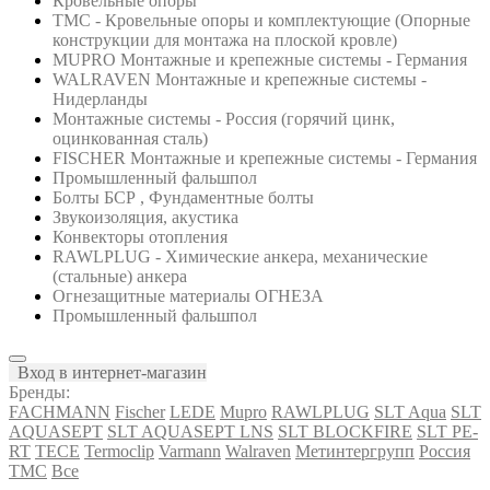
Кровельные опоры
ТМС - Кровельные опоры и комплектующие (Опорные
конструкции для монтажа на плоской кровле)
MUPRO Монтажные и крепежные системы - Германия
WALRAVEN Монтажные и крепежные системы -
Нидерланды
Монтажные системы - Россия (горячий цинк,
оцинкованная сталь)
FISCHER Монтажные и крепежные системы - Германия
Промышленный фальшпол
Болты БСР , Фундаментные болты
Звукоизоляция, акустика
Конвекторы отопления
RAWLPLUG - Химические анкера, механические
(стальные) анкера
Огнезащитные материалы ОГНЕЗА
Промышленный фальшпол
Вход в интернет-магазин
Бренды:
FACHMANN
Fischer
LEDE
Mupro
RAWLPLUG
SLT Aqua
SLT
AQUASEPT
SLT AQUASEPT LNS
SLT BLOCKFIRE
SLT PE-
RT
TECE
Termoclip
Varmann
Walraven
Метинтергрупп
Россия
ТМС
Все