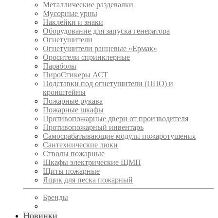
Металлические раздевалки
Мусорные урны
Наклейки и знаки
Оборудование для запуска генератора
Огнетушители
Огнетушители ранцевые «Ермак»
Оросители спринклерные
Параболы
ПироСтикеры АСТ
Подставки под огнетушители (ППО) и
кронштейны
Пожарные рукава
Пожарные шкафы
Противопожарные двери от производителя
Противопожарный инвентарь
Самосрабатывающие модули пожаротушения
Сантехнические люки
Стволы пожарные
Шкафы электрические ЩМП
Щиты пожарные
Ящик для песка пожарный
Бренды
Новинки