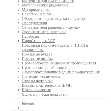
Контейнер для самоспасателей
Металлические раздевалки
Мусорные урны
Наклейки и знаки
Оборудование для запуска генератора
Огнетушители
Огнетушители ранцевые «Ермак»
Оросители спринклерные
Параболы
ПироСтикеры АСТ
Подставки под огнетушители (ППО) и
кронштейны
Пожарные рукава
Пожарные шкафы
Противопожарные двери от производителя
Противопожарный инвентарь
Самосрабатывающие модули пожаротушения
Сантехнические люки
Стволы пожарные
Шкафы электрические ЩМП
Щиты пожарные
Ящик для песка пожарный
Бренды