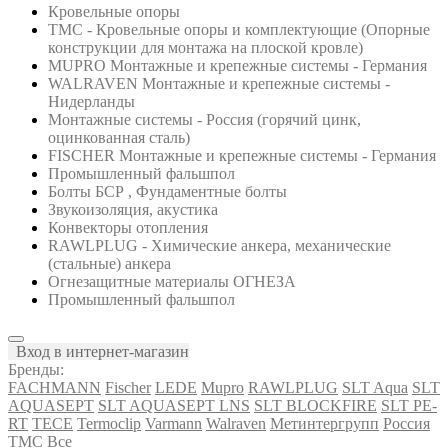
Кровельные опоры
ТМС - Кровельные опоры и комплектующие (Опорные
конструкции для монтажа на плоской кровле)
MUPRO Монтажные и крепежные системы - Германия
WALRAVEN Монтажные и крепежные системы -
Нидерланды
Монтажные системы - Россия (горячий цинк,
оцинкованная сталь)
FISCHER Монтажные и крепежные системы - Германия
Промышленный фальшпол
Болты БСР , Фундаментные болты
Звукоизоляция, акустика
Конвекторы отопления
RAWLPLUG - Химические анкера, механические
(стальные) анкера
Огнезащитные материалы ОГНЕЗА
Промышленный фальшпол
Вход в интернет-магазин
Бренды:
FACHMANN
Fischer
LEDE
Mupro
RAWLPLUG
SLT Aqua
SLT
AQUASEPT
SLT AQUASEPT LNS
SLT BLOCKFIRE
SLT PE-
RT
TECE
Termoclip
Varmann
Walraven
Метинтергрупп
Россия
ТМС
Все