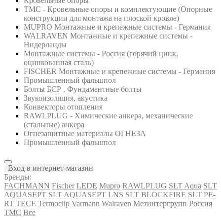
Кровельные опоры
ТМС - Кровельные опоры и комплектующие (Опорные
конструкции для монтажа на плоской кровле)
MUPRO Монтажные и крепежные системы - Германия
WALRAVEN Монтажные и крепежные системы -
Нидерланды
Монтажные системы - Россия (горячий цинк,
оцинкованная сталь)
FISCHER Монтажные и крепежные системы - Германия
Промышленный фальшпол
Болты БСР , Фундаментные болты
Звукоизоляция, акустика
Конвекторы отопления
RAWLPLUG - Химические анкера, механические
(стальные) анкера
Огнезащитные материалы ОГНЕЗА
Промышленный фальшпол
Вход в интернет-магазин
Бренды:
FACHMANN
Fischer
LEDE
Mupro
RAWLPLUG
SLT Aqua
SLT
AQUASEPT
SLT AQUASEPT LNS
SLT BLOCKFIRE
SLT PE-
RT
TECE
Termoclip
Varmann
Walraven
Метинтергрупп
Россия
ТМС
Все