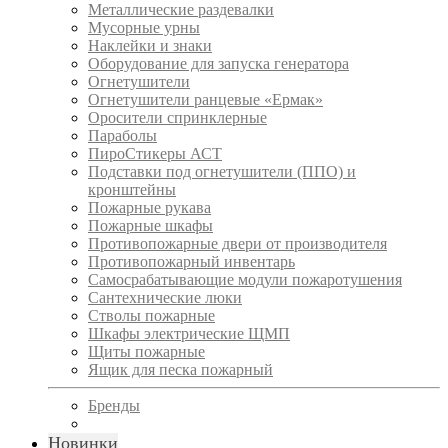
Металлические раздевалки
Мусорные урны
Наклейки и знаки
Оборудование для запуска генератора
Огнетушители
Огнетушители ранцевые «Ермак»
Оросители спринклерные
Параболы
ПироСтикеры АСТ
Подставки под огнетушители (ППО) и
кронштейны
Пожарные рукава
Пожарные шкафы
Противопожарные двери от производителя
Противопожарный инвентарь
Самосрабатывающие модули пожаротушения
Сантехнические люки
Стволы пожарные
Шкафы электрические ЩМП
Щиты пожарные
Ящик для песка пожарный
Бренды
Новинки