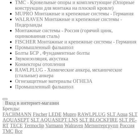
ТМС - Кровельные опоры и комплектующие (Опорные
конструкции для монтажа на плоской кровле)
MUPRO Монтажные и крепежные системы - Германия
WALRAVEN Монтажные и крепежные системы -
Нидерланды
Монтажные системы - Россия (горячий цинк,
оцинкованная сталь)
FISCHER Монтажные и крепежные системы - Германия
Промышленный фальшпол
Болты БСР , Фундаментные болты
Звукоизоляция, акустика
Конвекторы отопления
RAWLPLUG - Химические анкера, механические
(стальные) анкера
Огнезащитные материалы ОГНЕЗА
Промышленный фальшпол
Вход в интернет-магазин
Бренды:
FACHMANN
Fischer
LEDE
Mupro
RAWLPLUG
SLT Aqua
SLT
AQUASEPT
SLT AQUASEPT LNS
SLT BLOCKFIRE
SLT PE-
RT
TECE
Termoclip
Varmann
Walraven
Метинтергрупп
Россия
ТМС
Все