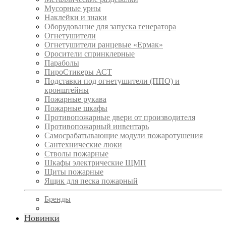
Мусорные урны
Наклейки и знаки
Оборудование для запуска генератора
Огнетушители
Огнетушители ранцевые «Ермак»
Оросители спринклерные
Параболы
ПироСтикеры АСТ
Подставки под огнетушители (ППО) и
кронштейны
Пожарные рукава
Пожарные шкафы
Противопожарные двери от производителя
Противопожарный инвентарь
Самосрабатывающие модули пожаротушения
Сантехнические люки
Стволы пожарные
Шкафы электрические ЩМП
Щиты пожарные
Ящик для песка пожарный
Бренды
Новинки