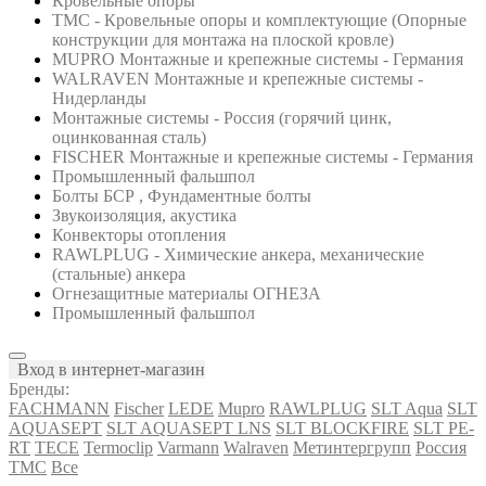
Кровельные опоры
ТМС - Кровельные опоры и комплектующие (Опорные
конструкции для монтажа на плоской кровле)
MUPRO Монтажные и крепежные системы - Германия
WALRAVEN Монтажные и крепежные системы -
Нидерланды
Монтажные системы - Россия (горячий цинк,
оцинкованная сталь)
FISCHER Монтажные и крепежные системы - Германия
Промышленный фальшпол
Болты БСР , Фундаментные болты
Звукоизоляция, акустика
Конвекторы отопления
RAWLPLUG - Химические анкера, механические
(стальные) анкера
Огнезащитные материалы ОГНЕЗА
Промышленный фальшпол
Вход в интернет-магазин
Бренды:
FACHMANN
Fischer
LEDE
Mupro
RAWLPLUG
SLT Aqua
SLT
AQUASEPT
SLT AQUASEPT LNS
SLT BLOCKFIRE
SLT PE-
RT
TECE
Termoclip
Varmann
Walraven
Метинтергрупп
Россия
ТМС
Все