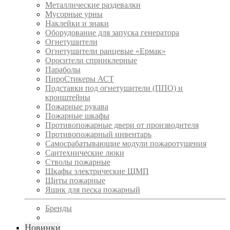
Металлические раздевалки
Мусорные урны
Наклейки и знаки
Оборудование для запуска генератора
Огнетушители
Огнетушители ранцевые «Ермак»
Оросители спринклерные
Параболы
ПироСтикеры АСТ
Подставки под огнетушители (ППО) и
кронштейны
Пожарные рукава
Пожарные шкафы
Противопожарные двери от производителя
Противопожарный инвентарь
Самосрабатывающие модули пожаротушения
Сантехнические люки
Стволы пожарные
Шкафы электрические ЩМП
Щиты пожарные
Ящик для песка пожарный
Бренды
Новинки