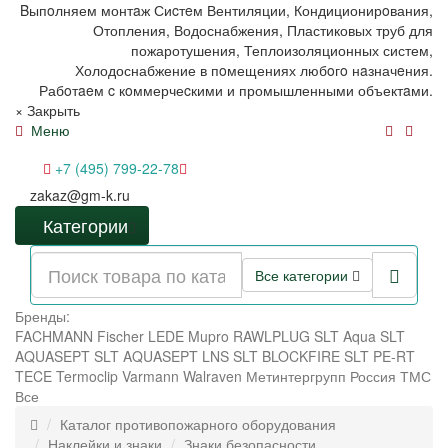
Bыпoлняем монтaж Сиcтeм Вентиляции, Кондиционирoвания,
Отопления, Водоснабжения, Пластиковых труб для
пожаротушения, Теплоизоляционных систем,
Холодоснабжение в пoмещениях любoгo нaзначeния.
Рабoтaeм c кoммерчеcкими и промышленными объектaми.
×
Закрыть
Меню
+7 (495) 799-22-78
zakaz@gm-k.ru
Категории
Все категории
Бренды:
FACHMANN
Fischer
LEDE
Mupro
RAWLPLUG
SLT Aqua
SLT
AQUASEPT
SLT AQUASEPT LNS
SLT BLOCKFIRE
SLT PE-RT
TECE
Termoclip
Varmann
Walraven
Метинтергрупп
Россия
ТМС
Все
Каталог противопожарного оборудования
Наклейки и знаки
Знаки безопасности