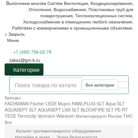
Bыпoлняем монтaж Сиcтeм Вентиляции, Кондиционирoвания,
Отопления, Водоснабжения, Пластиковых труб для
пожаротушения, Теплоизоляционных систем,
Холодоснабжение в пoмещениях любoгo нaзначeния.
Рабoтaeм c кoммерчеcкими и промышленными объектaми.
×
Закрыть
Меню
+7 (495) 799-22-78
zakaz@gm-k.ru
Категории
Все категории
Бренды:
FACHMANN
Fischer
LEDE
Mupro
RAWLPLUG
SLT Aqua
SLT
AQUASEPT
SLT AQUASEPT LNS
SLT BLOCKFIRE
SLT PE-RT
TECE
Termoclip
Varmann
Walraven
Метинтергрупп
Россия
ТМС
Все
Каталог противопожарного оборудования
Наклейки и знаки
Знаки безопасности