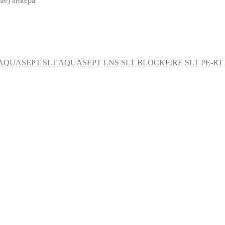
е) анкера
 AQUASEPT
SLT AQUASEPT LNS
SLT BLOCKFIRE
SLT PE-RT