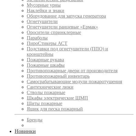
Мусорные урны
Наклейки и знаки
Оборудование для запуска генератора
Огнетушители
Огнетушители ранцевые «Ермак»
Оросители спринклерные
Параболы
ПироСтикеры АСТ
Подставки под огнетушители (ППО) и
кронштейны
Пожарные рукава
Пожарные шкафы
Противопожарные двери от производителя
Противопожарный инвентарь
Самосрабатывающие модули пожаротушения
Сантехнические люки
Стволы пожарные
Шкафы электрические ЩМП
Щиты пожарные
Ящик для песка пожарный
Бренды
Новинки