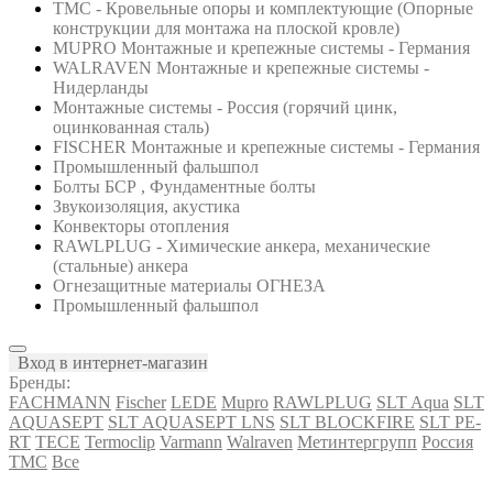
ТМС - Кровельные опоры и комплектующие (Опорные
конструкции для монтажа на плоской кровле)
MUPRO Монтажные и крепежные системы - Германия
WALRAVEN Монтажные и крепежные системы -
Нидерланды
Монтажные системы - Россия (горячий цинк,
оцинкованная сталь)
FISCHER Монтажные и крепежные системы - Германия
Промышленный фальшпол
Болты БСР , Фундаментные болты
Звукоизоляция, акустика
Конвекторы отопления
RAWLPLUG - Химические анкера, механические
(стальные) анкера
Огнезащитные материалы ОГНЕЗА
Промышленный фальшпол
Вход в интернет-магазин
Бренды:
FACHMANN
Fischer
LEDE
Mupro
RAWLPLUG
SLT Aqua
SLT
AQUASEPT
SLT AQUASEPT LNS
SLT BLOCKFIRE
SLT PE-
RT
TECE
Termoclip
Varmann
Walraven
Метинтергрупп
Россия
ТМС
Все