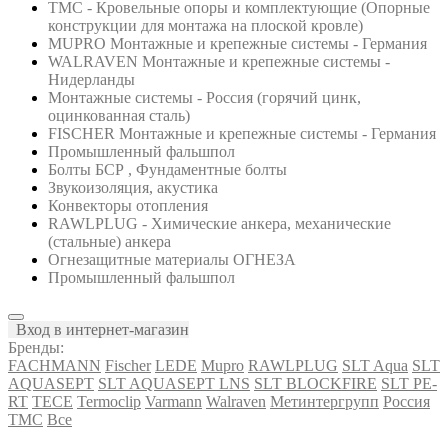
ТМС - Кровельные опоры и комплектующие (Опорные
конструкции для монтажа на плоской кровле)
MUPRO Монтажные и крепежные системы - Германия
WALRAVEN Монтажные и крепежные системы -
Нидерланды
Монтажные системы - Россия (горячий цинк,
оцинкованная сталь)
FISCHER Монтажные и крепежные системы - Германия
Промышленный фальшпол
Болты БСР , Фундаментные болты
Звукоизоляция, акустика
Конвекторы отопления
RAWLPLUG - Химические анкера, механические
(стальные) анкера
Огнезащитные материалы ОГНЕЗА
Промышленный фальшпол
Вход в интернет-магазин
Бренды:
FACHMANN
Fischer
LEDE
Mupro
RAWLPLUG
SLT Aqua
SLT
AQUASEPT
SLT AQUASEPT LNS
SLT BLOCKFIRE
SLT PE-
RT
TECE
Termoclip
Varmann
Walraven
Метинтергрупп
Россия
ТМС
Все