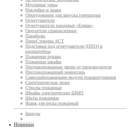
Мусорные урны
Наклейки и знаки
Оборудование для запуска генератора
Огнетушители
Огнетушители ранцевые «Ермак»
Оросители спринклерные
Параболы
ПироСтикеры АСТ
Подставки под огнетушители (ППО) и
кронштейны
Пожарные рукава
Пожарные шкафы
Противопожарные двери от производителя
Противопожарный инвентарь
Самосрабатывающие модули пожаротушения
Сантехнические люки
Стволы пожарные
Шкафы электрические ЩМП
Щиты пожарные
Ящик для песка пожарный
Бренды
Новинки