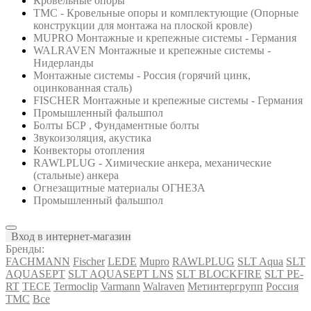
Кровельные опоры
ТМС - Кровельные опоры и комплектующие (Опорные
конструкции для монтажа на плоской кровле)
MUPRO Монтажные и крепежные системы - Германия
WALRAVEN Монтажные и крепежные системы -
Нидерланды
Монтажные системы - Россия (горячий цинк,
оцинкованная сталь)
FISCHER Монтажные и крепежные системы - Германия
Промышленный фальшпол
Болты БСР , Фундаментные болты
Звукоизоляция, акустика
Конвекторы отопления
RAWLPLUG - Химические анкера, механические
(стальные) анкера
Огнезащитные материалы ОГНЕЗА
Промышленный фальшпол
Вход в интернет-магазин
Бренды:
FACHMANN
Fischer
LEDE
Mupro
RAWLPLUG
SLT Aqua
SLT
AQUASEPT
SLT AQUASEPT LNS
SLT BLOCKFIRE
SLT PE-
RT
TECE
Termoclip
Varmann
Walraven
Метинтергрупп
Россия
ТМС
Все