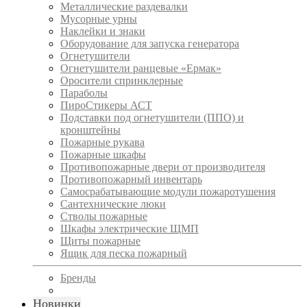
Металлические раздевалки
Мусорные урны
Наклейки и знаки
Оборудование для запуска генератора
Огнетушители
Огнетушители ранцевые «Ермак»
Оросители спринклерные
Параболы
ПироСтикеры АСТ
Подставки под огнетушители (ППО) и
кронштейны
Пожарные рукава
Пожарные шкафы
Противопожарные двери от производителя
Противопожарный инвентарь
Самосрабатывающие модули пожаротушения
Сантехнические люки
Стволы пожарные
Шкафы электрические ЩМП
Щиты пожарные
Ящик для песка пожарный
Бренды
Новинки