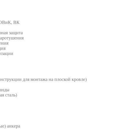
 ОВиК, ВК
рная защита
жаротушения
ения
ция
изации
струкции для монтажа на плоской кровле)
анды
я сталь)
е) анкера