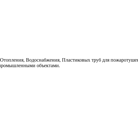
топления, Водоснабжения, Пластиковых труб для пожаротушен
 промышленными объектaми.