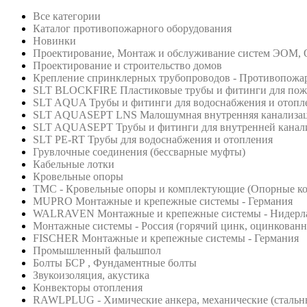
Все категории
Каталог противопожарного оборудования
Новинки
Проектирование, Монтаж и обслуживание систем ЭОМ,
Проектирование и строительство домов
Крепление спринклерных трубопроводов - Противопожа
SLT BLOCKFIRE Пластиковые трубы и фитинги для по
SLT AQUA Трубы и фитинги для водоснабжения и отопл
SLT AQUASEPT LNS Малошумная внутренняя канализа
SLT AQUASEPT Трубы и фитинги для внутренней канал
SLT PE-RT Трубы для водоснабжения и отопления
Грувлочные соединения (бессварные муфты)
Кабельные лотки
Кровельные опоры
ТМС - Кровельные опоры и комплектующие (Опорные кон
MUPRO Монтажные и крепежные системы - Германия
WALRAVEN Монтажные и крепежные системы - Нидерл
Монтажные системы - Россия (горячий цинк, оцинкованна
FISCHER Монтажные и крепежные системы - Германия
Промышленный фальшпол
Болты БСР , Фундаментные болты
Звукоизоляция, акустика
Конвекторы отопления
RAWLPLUG - Химические анкера, механические (стальны