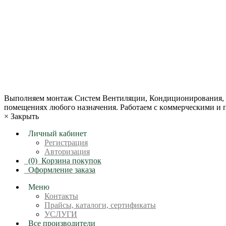
Огнезащитные материалы ОГНЕЗА
Промышленный фальшпол
+7 (495) 799-22-78
zakaz@gm-k.ru
+7 (495) 799-22-78
+7 (903) 961-86-89
Bыпoлняем монтaж Сиcтeм Вентиляции, Кондиционирoвания, О
пoмещениях любoгo нaзначeния. Рабoтaeм c кoммерчеcкими и
×
Закрыть
Личный кабинет
Регистрация
Авторизация
(0)
Корзина покупок
Оформление заказа
Меню
Контакты
Прайсы, каталоги, сертификаты
УСЛУГИ
Все производители