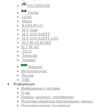
FACHMANN
Fischer
LEDE
Mupro
RAWLPLUG
SLT Aqua
SLT AQUASEPT
SLT AQUASEPT LNS
SLT BLOCKFIRE
SLT PE-RT
TECE
Termoclip
Varmann
Walraven
Метинтергрупп
Россия
ТМС
Информация
Информация о доставке
О нас
Прайсы, каталоги, сертификаты
Политика обработки персональных данных
Пользовательское соглашение