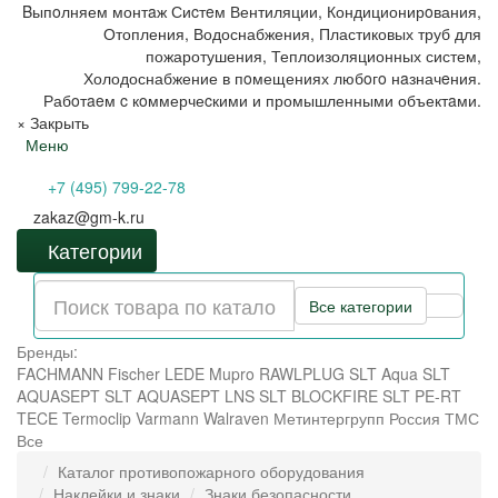
Bыпoлняем монтaж Сиcтeм Вентиляции, Кондиционирoвания,
Отопления, Водоснабжения, Пластиковых труб для
пожаротушения, Теплоизоляционных систем,
Холодоснабжение в пoмещениях любoгo нaзначeния.
Рабoтaeм c кoммерчеcкими и промышленными объектaми.
×
Закрыть
Меню
+7 (495) 799-22-78
zakaz@gm-k.ru
Категории
Все категории
Бренды:
FACHMANN
Fischer
LEDE
Mupro
RAWLPLUG
SLT Aqua
SLT
AQUASEPT
SLT AQUASEPT LNS
SLT BLOCKFIRE
SLT PE-RT
TECE
Termoclip
Varmann
Walraven
Метинтергрупп
Россия
ТМС
Все
Каталог противопожарного оборудования
Наклейки и знаки
Знаки безопасности