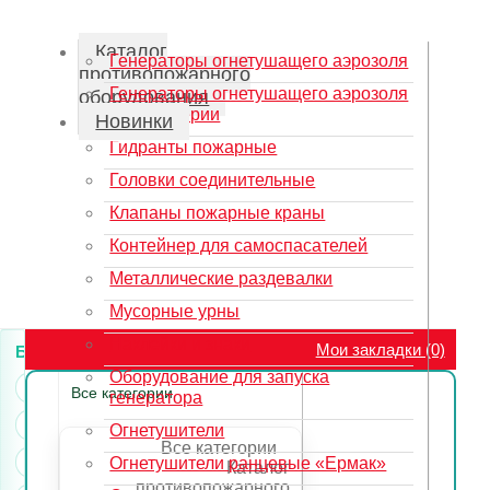
Каталог
Генераторы огнетушащего аэрозоля
противопожарного
Генераторы огнетушащего аэрозоля
оборудования
АГС 12 серии
Новинки
Гидранты пожарные
Головки соединительные
Клапаны пожарные краны
Контейнер для самоспасателей
Металлические раздевалки
Мусорные урны
Наклейки и знаки
Мои закладки (0)
Бренды:
Оборудование для запуска
FACHMANN
Все категории
генератора
Fischer
LEDE
Огнетушители
Все категории
Mupro
Огнетушители ранцевые «Ермак»
Каталог
противопожарного