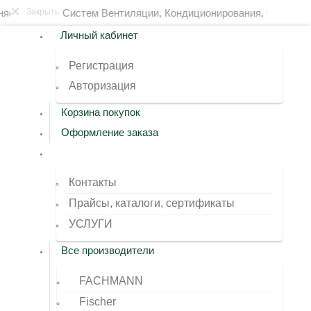
×
онтaж Сиcтeм Вентиляции, Кондиционирoвания, Отопления, Во
Закрыть
Личный кабинет
Регистрация
Авторизация
Корзина покупок
Оформление заказа
Контакты
Прайсы, каталоги, сертификаты
УСЛУГИ
Все производители
FACHMANN
Fischer