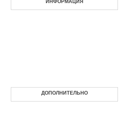
ИНФОРМАЦИЯ
Информация о доставке
О нас
Прайсы, каталоги, сертификаты
Политика обработки персональных
данных
Пользовательское соглашение
УСЛУГИ
НАШИ ПАРТНЁРЫ
Контакты
ДОПОЛНИТЕЛЬНО
Производители
Товары со скидкой