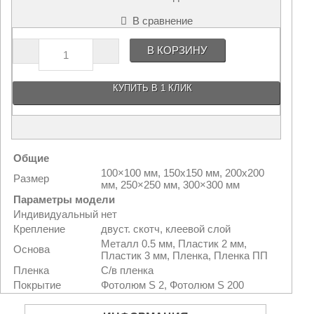
Германия
Промышленный
В сравнение
фальшпол
Болты БСР ,
В КОРЗИНУ
Фундаментные болты
Звукоизоляция,
акустика
КУПИТЬ В 1 КЛИК
Конвекторы отопления
RAWLPLUG -
Химические анкера,
механические (стальные)
анкера
Огнезащитные
Общие
материалы ОГНЕЗА
100×100 мм, 150х150 мм, 200х200
Промышленный
Размер
мм, 250×250 мм, 300×300 мм
фальшпол
Параметры модели
Индивидуальный
нет
Крепление
двуст. скотч, клеевой слой
Металл 0.5 мм, Пластик 2 мм,
Основа
Пластик 3 мм, Пленка, Пленка ПП
Пленка
С/в пленка
Покрытие
Фотолюм S 2, Фотолюм S 200