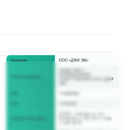
В начало страницы
Название
ООО «ДЖИ ЭМ»
ОБЩЕСТВО С
ОГРАНИЧЕННОЙ
Полное название
ОТВЕТСТВЕННОСТЬЮ «ДЖИ
ЭМ»
ИНН
7743900452
КПП
771301001
127287, г. Москва, ул. 2-я
Юридический адрес
Хуторская, д. 40, стр. 5, этаж
1, пом. № 11