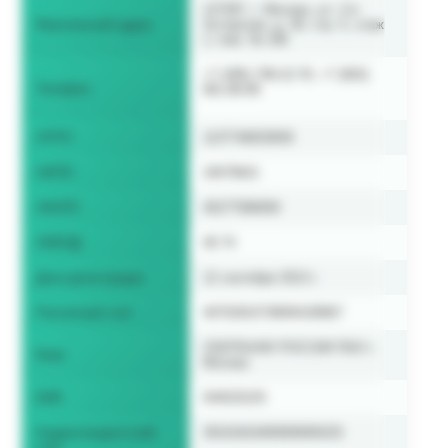
127287, г. Москва, ул. 2-я
Фактический адрес
Хуторская, д. 40, стр. 5, этаж
1, пом. № 106
+7 (495) 799-22-78, +7 (903)
Телефон
961-86-89
ОГРН
1137746833839
ОКПО
18479641
ОКАТО
45277586000
ОКВЭД
46.74
Дата регистрации
12 сентября 2013 г.
Расчетный счет
40702810738000108967
СБЕРБАНК РОССИИ ПАО г.
Банк
Москва
БИК
044525225
Корреспондентский
30101810400000000225
счет