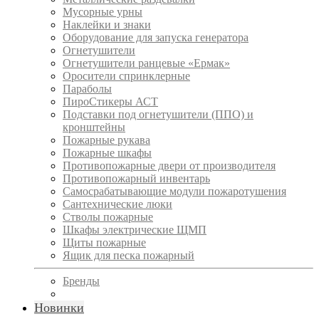
Мусорные урны
Наклейки и знаки
Оборудование для запуска генератора
Огнетушители
Огнетушители ранцевые «Ермак»
Оросители спринклерные
Параболы
ПироСтикеры АСТ
Подставки под огнетушители (ППО) и
кронштейны
Пожарные рукава
Пожарные шкафы
Противопожарные двери от производителя
Противопожарный инвентарь
Самосрабатывающие модули пожаротушения
Сантехнические люки
Стволы пожарные
Шкафы электрические ЩМП
Щиты пожарные
Ящик для песка пожарный
Бренды
Новинки