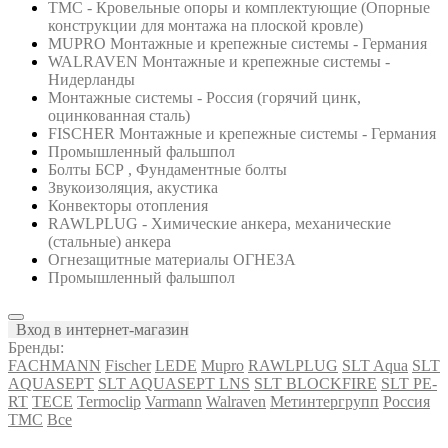
ТМС - Кровельные опоры и комплектующие (Опорные
конструкции для монтажа на плоской кровле)
MUPRO Монтажные и крепежные системы - Германия
WALRAVEN Монтажные и крепежные системы -
Нидерланды
Монтажные системы - Россия (горячий цинк,
оцинкованная сталь)
FISCHER Монтажные и крепежные системы - Германия
Промышленный фальшпол
Болты БСР , Фундаментные болты
Звукоизоляция, акустика
Конвекторы отопления
RAWLPLUG - Химические анкера, механические
(стальные) анкера
Огнезащитные материалы ОГНЕЗА
Промышленный фальшпол
Вход в интернет-магазин
Бренды:
FACHMANN
Fischer
LEDE
Mupro
RAWLPLUG
SLT Aqua
SLT
AQUASEPT
SLT AQUASEPT LNS
SLT BLOCKFIRE
SLT PE-
RT
TECE
Termoclip
Varmann
Walraven
Метинтергрупп
Россия
ТМС
Все