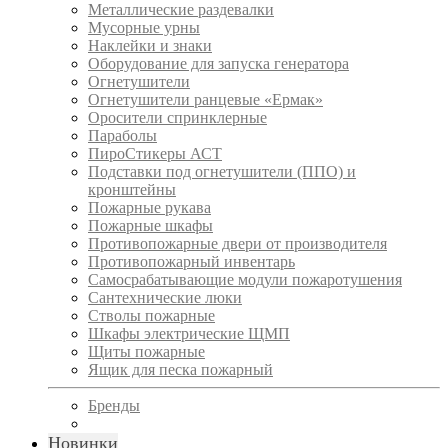
Металлические раздевалки
Мусорные урны
Наклейки и знаки
Оборудование для запуска генератора
Огнетушители
Огнетушители ранцевые «Ермак»
Оросители спринклерные
Параболы
ПироСтикеры АСТ
Подставки под огнетушители (ППО) и
кронштейны
Пожарные рукава
Пожарные шкафы
Противопожарные двери от производителя
Противопожарный инвентарь
Самосрабатывающие модули пожаротушения
Сантехнические люки
Стволы пожарные
Шкафы электрические ЩМП
Щиты пожарные
Ящик для песка пожарный
Бренды
Новинки