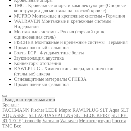
Кровельные опоры
ТМС - Кровельные опоры и комплектующие (Опорные
конструкции для монтажа на плоской кровле)
MUPRO Монтажные и крепежные системы - Германия
WALRAVEN Монтажные и крепежные системы -
Нидерланды
Монтажные системы - Россия (горячий цинк,
оцинкованная сталь)
FISCHER Монтажные и крепежные системы - Германия
Промышленный фальшпол
Болты БСР , Фундаментные болты
Звукоизоляция, акустика
Конвекторы отопления
RAWLPLUG - Химические анкера, механические
(стальные) анкера
Огнезащитные материалы ОГНЕЗА
Промышленный фальшпол
Вход в интернет-магазин
Бренды:
FACHMANN
Fischer
LEDE
Mupro
RAWLPLUG
SLT Aqua
SLT
AQUASEPT
SLT AQUASEPT LNS
SLT BLOCKFIRE
SLT PE-
RT
TECE
Termoclip
Varmann
Walraven
Метинтергрупп
Россия
ТМС
Все