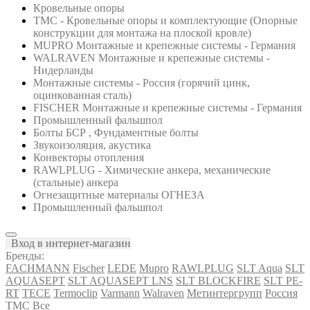
Кровельные опоры
ТМС - Кровельные опоры и комплектующие (Опорные
конструкции для монтажа на плоской кровле)
MUPRO Монтажные и крепежные системы - Германия
WALRAVEN Монтажные и крепежные системы -
Нидерланды
Монтажные системы - Россия (горячий цинк,
оцинкованная сталь)
FISCHER Монтажные и крепежные системы - Германия
Промышленный фальшпол
Болты БСР , Фундаментные болты
Звукоизоляция, акустика
Конвекторы отопления
RAWLPLUG - Химические анкера, механические
(стальные) анкера
Огнезащитные материалы ОГНЕЗА
Промышленный фальшпол
Вход в интернет-магазин
Бренды:
FACHMANN
Fischer
LEDE
Mupro
RAWLPLUG
SLT Aqua
SLT
AQUASEPT
SLT AQUASEPT LNS
SLT BLOCKFIRE
SLT PE-
RT
TECE
Termoclip
Varmann
Walraven
Метинтергрупп
Россия
ТМС
Все