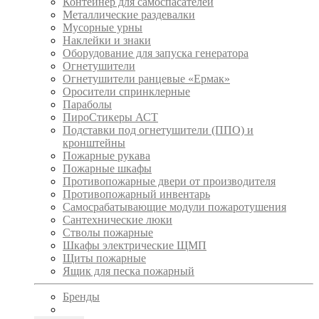
Контейнер для самоспасателей
Металлические раздевалки
Мусорные урны
Наклейки и знаки
Оборудование для запуска генератора
Огнетушители
Огнетушители ранцевые «Ермак»
Оросители спринклерные
Параболы
ПироСтикеры АСТ
Подставки под огнетушители (ППО) и
кронштейны
Пожарные рукава
Пожарные шкафы
Противопожарные двери от производителя
Противопожарный инвентарь
Самосрабатывающие модули пожаротушения
Сантехнические люки
Стволы пожарные
Шкафы электрические ЩМП
Щиты пожарные
Ящик для песка пожарный
Бренды