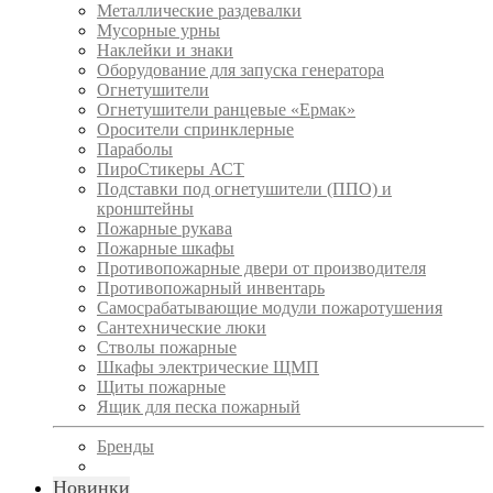
Металлические раздевалки
Мусорные урны
Наклейки и знаки
Оборудование для запуска генератора
Огнетушители
Огнетушители ранцевые «Ермак»
Оросители спринклерные
Параболы
ПироСтикеры АСТ
Подставки под огнетушители (ППО) и
кронштейны
Пожарные рукава
Пожарные шкафы
Противопожарные двери от производителя
Противопожарный инвентарь
Самосрабатывающие модули пожаротушения
Сантехнические люки
Стволы пожарные
Шкафы электрические ЩМП
Щиты пожарные
Ящик для песка пожарный
Бренды
Новинки