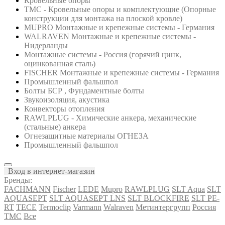
Кровельные опоры
ТМС - Кровельные опоры и комплектующие (Опорные
конструкции для монтажа на плоской кровле)
MUPRO Монтажные и крепежные системы - Германия
WALRAVEN Монтажные и крепежные системы -
Нидерланды
Монтажные системы - Россия (горячий цинк,
оцинкованная сталь)
FISCHER Монтажные и крепежные системы - Германия
Промышленный фальшпол
Болты БСР , Фундаментные болты
Звукоизоляция, акустика
Конвекторы отопления
RAWLPLUG - Химические анкера, механические
(стальные) анкера
Огнезащитные материалы ОГНЕЗА
Промышленный фальшпол
Вход в интернет-магазин
Бренды:
FACHMANN
Fischer
LEDE
Mupro
RAWLPLUG
SLT Aqua
SLT
AQUASEPT
SLT AQUASEPT LNS
SLT BLOCKFIRE
SLT PE-
RT
TECE
Termoclip
Varmann
Walraven
Метинтергрупп
Россия
ТМС
Все