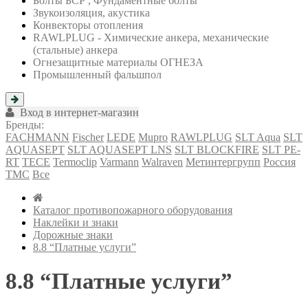
Болты БСР , Фундаментные болты
Звукоизоляция, акустика
Конвекторы отопления
RAWLPLUG - Химические анкера, механические
(стальные) анкера
Огнезащитные материалы ОГНЕЗА
Промышленный фальшпол
Вход в интернет-магазин
Бренды:
FACHMANN
Fischer
LEDE
Mupro
RAWLPLUG
SLT Aqua
SLT
AQUASEPT
SLT AQUASEPT LNS
SLT BLOCKFIRE
SLT PE-
RT
TECE
Termoclip
Varmann
Walraven
Метинтергрупп
Россия
ТМС
Все
Каталог противопожарного оборудования
Наклейки и знаки
Дорожные знаки
8.8 “Платные услуги”
8.8 “Платные услуги”