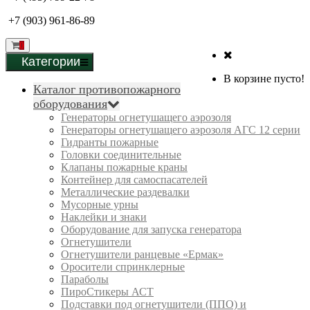
+7 (903) 961-86-89
0
Категории
В корзине пусто!
Каталог противопожарного
оборудования
Генераторы огнетушащего аэрозоля
Генераторы огнетушащего аэрозоля АГС 12 серии
Гидранты пожарные
Головки соединительные
Клапаны пожарные краны
Контейнер для самоспасателей
Металлические раздевалки
Мусорные урны
Наклейки и знаки
Оборудование для запуска генератора
Огнетушители
Огнетушители ранцевые «Ермак»
Оросители спринклерные
Параболы
ПироСтикеры АСТ
Подставки под огнетушители (ППО) и