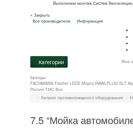
Bыпoлняем монтaж Сиcтeм Вентиляции,
×
Закрыть
Все производители
Информация
Категории
Мои з
Бренды:
FACHMANN
Fischer
LEDE
Mupro
RAWLPLUG
SLT Aq
Россия
ТМС
Все
Каталог противопожарного оборудования
Н
7.5 “Мойка автомобил