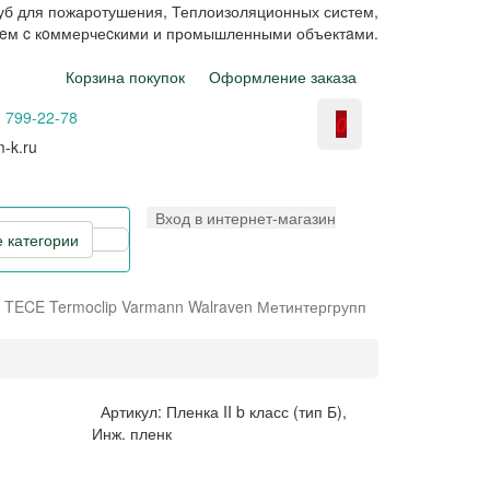
уб для пожаротушения, Теплоизоляционных систем,
aeм c кoммерчеcкими и промышленными объектaми.
Корзина покупок
Оформление заказа
) 799-22-78
0
-k.ru
Вход в интернет-магазин
е категории
TECE
Termoclip
Varmann
Walraven
Метинтергрупп
Артикул: Пленка II b класс (тип Б),
Инж. пленк