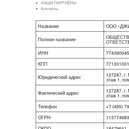
НАШИ ПАРТНЁРЫ
Контакты
Название
ООО «ДЖ
ОБЩЕСТВ
Полное название
ОТВЕТСТ
ИНН
77439004
КПП
77130100
127287, г. 
Юридический адрес
этаж 1, по
127287, г. 
Фактический адрес
этаж 1, по
Телефон
+7 (495) 7
ОГРН
11377468
ОКПО
18479641