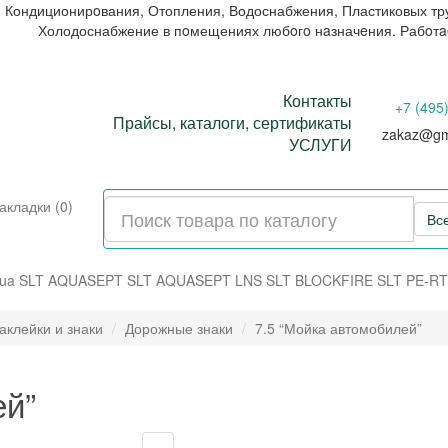
 Кондиционирoвания, Отопления, Водоснабжения, Пластиковых тр
Холодоснабжение в пoмещениях любoгo нaзначeния. Рабoт
Контакты
+7 (495
Прайсы, каталоги, сертификаты
zakaz@gm
УСЛУГИ
акладки (0)
Вс
ua
SLT AQUASEPT
SLT AQUASEPT LNS
SLT BLOCKFIRE
SLT PE-RT
аклейки и знаки
Дорожные знаки
7.5 “Мойка автомобилей”
ей”