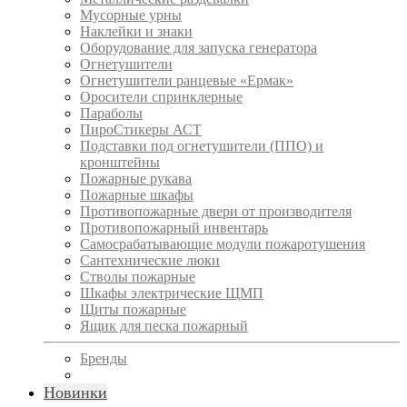
Мусорные урны
Наклейки и знаки
Оборудование для запуска генератора
Огнетушители
Огнетушители ранцевые «Ермак»
Оросители спринклерные
Параболы
ПироСтикеры АСТ
Подставки под огнетушители (ППО) и
кронштейны
Пожарные рукава
Пожарные шкафы
Противопожарные двери от производителя
Противопожарный инвентарь
Самосрабатывающие модули пожаротушения
Сантехнические люки
Стволы пожарные
Шкафы электрические ЩМП
Щиты пожарные
Ящик для песка пожарный
Бренды
Новинки