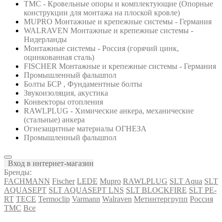
ТМС - Кровельные опоры и комплектующие (Опорные
конструкции для монтажа на плоской кровле)
MUPRO Монтажные и крепежные системы - Германия
WALRAVEN Монтажные и крепежные системы -
Нидерланды
Монтажные системы - Россия (горячий цинк,
оцинкованная сталь)
FISCHER Монтажные и крепежные системы - Германия
Промышленный фальшпол
Болты БСР , Фундаментные болты
Звукоизоляция, акустика
Конвекторы отопления
RAWLPLUG - Химические анкера, механические
(стальные) анкера
Огнезащитные материалы ОГНЕЗА
Промышленный фальшпол
Вход в интернет-магазин
Бренды:
FACHMANN
Fischer
LEDE
Mupro
RAWLPLUG
SLT Aqua
SLT
AQUASEPT
SLT AQUASEPT LNS
SLT BLOCKFIRE
SLT PE-
RT
TECE
Termoclip
Varmann
Walraven
Метинтергрупп
Россия
ТМС
Все