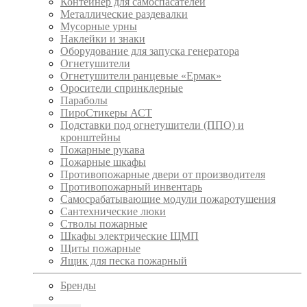
Контейнер для самоспасателей
Металлические раздевалки
Мусорные урны
Наклейки и знаки
Оборудование для запуска генератора
Огнетушители
Огнетушители ранцевые «Ермак»
Оросители спринклерные
Параболы
ПироСтикеры АСТ
Подставки под огнетушители (ППО) и
кронштейны
Пожарные рукава
Пожарные шкафы
Противопожарные двери от производителя
Противопожарный инвентарь
Самосрабатывающие модули пожаротушения
Сантехнические люки
Стволы пожарные
Шкафы электрические ЩМП
Щиты пожарные
Ящик для песка пожарный
Бренды