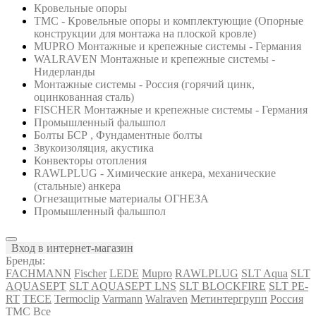
Кровельные опоры
ТМС - Кровельные опоры и комплектующие (Опорные
конструкции для монтажа на плоской кровле)
MUPRO Монтажные и крепежные системы - Германия
WALRAVEN Монтажные и крепежные системы -
Нидерланды
Монтажные системы - Россия (горячий цинк,
оцинкованная сталь)
FISCHER Монтажные и крепежные системы - Германия
Промышленный фальшпол
Болты БСР , Фундаментные болты
Звукоизоляция, акустика
Конвекторы отопления
RAWLPLUG - Химические анкера, механические
(стальные) анкера
Огнезащитные материалы ОГНЕЗА
Промышленный фальшпол
Вход в интернет-магазин
Бренды:
FACHMANN
Fischer
LEDE
Mupro
RAWLPLUG
SLT Aqua
SLT
AQUASEPT
SLT AQUASEPT LNS
SLT BLOCKFIRE
SLT PE-
RT
TECE
Termoclip
Varmann
Walraven
Метинтергрупп
Россия
ТМС
Все