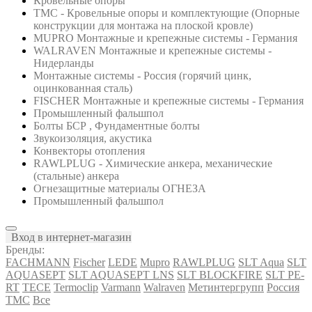
Кровельные опоры
ТМС - Кровельные опоры и комплектующие (Опорные
конструкции для монтажа на плоской кровле)
MUPRO Монтажные и крепежные системы - Германия
WALRAVEN Монтажные и крепежные системы -
Нидерланды
Монтажные системы - Россия (горячий цинк,
оцинкованная сталь)
FISCHER Монтажные и крепежные системы - Германия
Промышленный фальшпол
Болты БСР , Фундаментные болты
Звукоизоляция, акустика
Конвекторы отопления
RAWLPLUG - Химические анкера, механические
(стальные) анкера
Огнезащитные материалы ОГНЕЗА
Промышленный фальшпол
Вход в интернет-магазин
Бренды:
FACHMANN
Fischer
LEDE
Mupro
RAWLPLUG
SLT Aqua
SLT
AQUASEPT
SLT AQUASEPT LNS
SLT BLOCKFIRE
SLT PE-
RT
TECE
Termoclip
Varmann
Walraven
Метинтергрупп
Россия
ТМС
Все