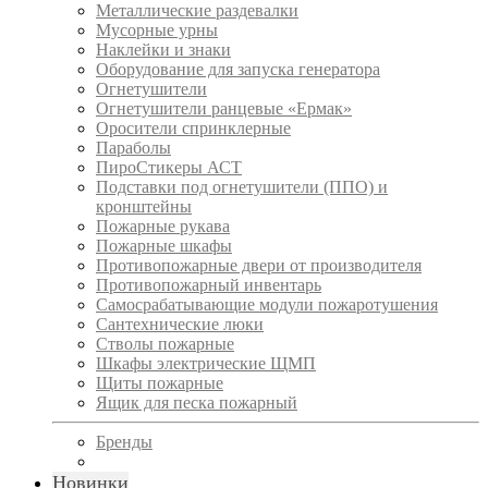
Металлические раздевалки
Мусорные урны
Наклейки и знаки
Оборудование для запуска генератора
Огнетушители
Огнетушители ранцевые «Ермак»
Оросители спринклерные
Параболы
ПироСтикеры АСТ
Подставки под огнетушители (ППО) и
кронштейны
Пожарные рукава
Пожарные шкафы
Противопожарные двери от производителя
Противопожарный инвентарь
Самосрабатывающие модули пожаротушения
Сантехнические люки
Стволы пожарные
Шкафы электрические ЩМП
Щиты пожарные
Ящик для песка пожарный
Бренды
Новинки