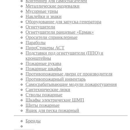
Контейнер для самоспасателей
Металлические раздевалки
Мусорные урны
Наклейки и знаки
Оборудование для запуска генератора
Огнетушители
Огнетушители ранцевые «Ермак»
Оросители спринклерные
Параболы
ПироСтикеры АСТ
Подставки под огнетушители (ППО) и
кронштейны
Пожарные рукава
Пожарные шкафы
Противопожарные двери от производителя
Противопожарный инвентарь
Самосрабатывающие модули пожаротушения
Сантехнические люки
Стволы пожарные
Шкафы электрические ЩМП
Щиты пожарные
Ящик для песка пожарный
Бренды