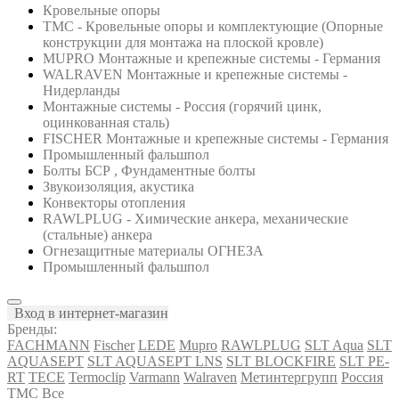
Кровельные опоры
ТМС - Кровельные опоры и комплектующие (Опорные
конструкции для монтажа на плоской кровле)
MUPRO Монтажные и крепежные системы - Германия
WALRAVEN Монтажные и крепежные системы -
Нидерланды
Монтажные системы - Россия (горячий цинк,
оцинкованная сталь)
FISCHER Монтажные и крепежные системы - Германия
Промышленный фальшпол
Болты БСР , Фундаментные болты
Звукоизоляция, акустика
Конвекторы отопления
RAWLPLUG - Химические анкера, механические
(стальные) анкера
Огнезащитные материалы ОГНЕЗА
Промышленный фальшпол
Вход в интернет-магазин
Бренды:
FACHMANN
Fischer
LEDE
Mupro
RAWLPLUG
SLT Aqua
SLT
AQUASEPT
SLT AQUASEPT LNS
SLT BLOCKFIRE
SLT PE-
RT
TECE
Termoclip
Varmann
Walraven
Метинтергрупп
Россия
ТМС
Все