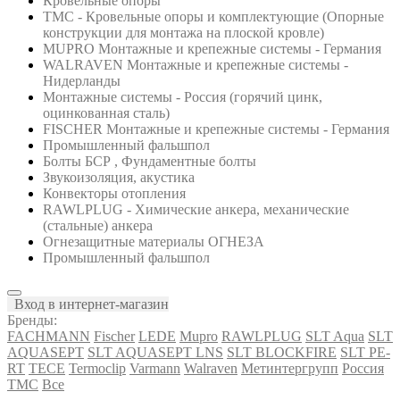
Кровельные опоры
ТМС - Кровельные опоры и комплектующие (Опорные
конструкции для монтажа на плоской кровле)
MUPRO Монтажные и крепежные системы - Германия
WALRAVEN Монтажные и крепежные системы -
Нидерланды
Монтажные системы - Россия (горячий цинк,
оцинкованная сталь)
FISCHER Монтажные и крепежные системы - Германия
Промышленный фальшпол
Болты БСР , Фундаментные болты
Звукоизоляция, акустика
Конвекторы отопления
RAWLPLUG - Химические анкера, механические
(стальные) анкера
Огнезащитные материалы ОГНЕЗА
Промышленный фальшпол
Вход в интернет-магазин
Бренды:
FACHMANN
Fischer
LEDE
Mupro
RAWLPLUG
SLT Aqua
SLT
AQUASEPT
SLT AQUASEPT LNS
SLT BLOCKFIRE
SLT PE-
RT
TECE
Termoclip
Varmann
Walraven
Метинтергрупп
Россия
ТМС
Все