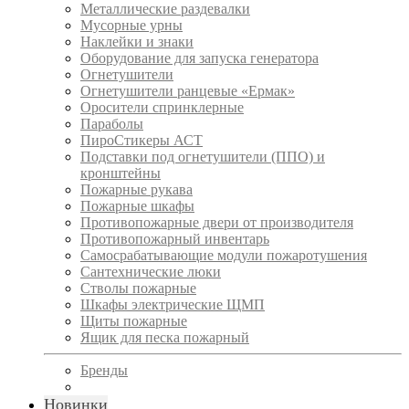
Металлические раздевалки
Мусорные урны
Наклейки и знаки
Оборудование для запуска генератора
Огнетушители
Огнетушители ранцевые «Ермак»
Оросители спринклерные
Параболы
ПироСтикеры АСТ
Подставки под огнетушители (ППО) и
кронштейны
Пожарные рукава
Пожарные шкафы
Противопожарные двери от производителя
Противопожарный инвентарь
Самосрабатывающие модули пожаротушения
Сантехнические люки
Стволы пожарные
Шкафы электрические ЩМП
Щиты пожарные
Ящик для песка пожарный
Бренды
Новинки