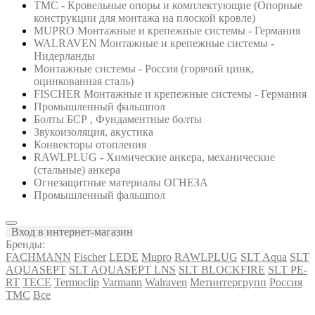
ТМС - Кровельные опоры и комплектующие (Опорные
конструкции для монтажа на плоской кровле)
MUPRO Монтажные и крепежные системы - Германия
WALRAVEN Монтажные и крепежные системы -
Нидерланды
Монтажные системы - Россия (горячий цинк,
оцинкованная сталь)
FISCHER Монтажные и крепежные системы - Германия
Промышленный фальшпол
Болты БСР , Фундаментные болты
Звукоизоляция, акустика
Конвекторы отопления
RAWLPLUG - Химические анкера, механические
(стальные) анкера
Огнезащитные материалы ОГНЕЗА
Промышленный фальшпол
Вход в интернет-магазин
Бренды:
FACHMANN
Fischer
LEDE
Mupro
RAWLPLUG
SLT Aqua
SLT
AQUASEPT
SLT AQUASEPT LNS
SLT BLOCKFIRE
SLT PE-
RT
TECE
Termoclip
Varmann
Walraven
Метинтергрупп
Россия
ТМС
Все