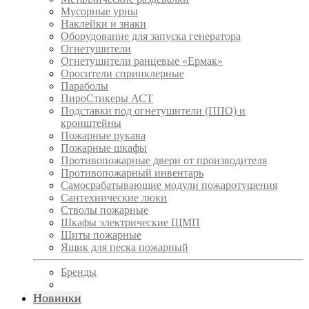
Мусорные урны
Наклейки и знаки
Оборудование для запуска генератора
Огнетушители
Огнетушители ранцевые «Ермак»
Оросители спринклерные
Параболы
ПироСтикеры АСТ
Подставки под огнетушители (ППО) и
кронштейны
Пожарные рукава
Пожарные шкафы
Противопожарные двери от производителя
Противопожарный инвентарь
Самосрабатывающие модули пожаротушения
Сантехнические люки
Стволы пожарные
Шкафы электрические ЩМП
Щиты пожарные
Ящик для песка пожарный
Бренды
Новинки