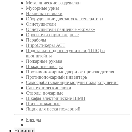
Металлические раздевалки
Мусорные урны
Наклейки и знаки
Оборудование для запуска генератора
Огнетушители
Огнетушители ранцевые «Ермак»
Оросители спринклерные
Параболы
ПироСтикеры АСТ
Подставки под огнетушители (ППО) и
кронштейны
Пожарные рукава
Пожарные шкафы
Противопожарные двери от производителя
Противопожарный инвентарь
Самосрабатывающие модули пожаротушения
Сантехнические люки
Стволы пожарные
Шкафы электрические ЩМП
Щиты пожарные
Ящик для песка пожарный
Бренды
Новинки