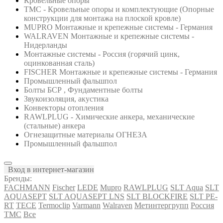
Кровельные опоры
ТМС - Кровельные опоры и комплектующие (Опорные
конструкции для монтажа на плоской кровле)
MUPRO Монтажные и крепежные системы - Германия
WALRAVEN Монтажные и крепежные системы -
Нидерланды
Монтажные системы - Россия (горячий цинк,
оцинкованная сталь)
FISCHER Монтажные и крепежные системы - Германия
Промышленный фальшпол
Болты БСР , Фундаментные болты
Звукоизоляция, акустика
Конвекторы отопления
RAWLPLUG - Химические анкера, механические
(стальные) анкера
Огнезащитные материалы ОГНЕЗА
Промышленный фальшпол
Вход в интернет-магазин
Бренды:
FACHMANN
Fischer
LEDE
Mupro
RAWLPLUG
SLT Aqua
SLT
AQUASEPT
SLT AQUASEPT LNS
SLT BLOCKFIRE
SLT PE-
RT
TECE
Termoclip
Varmann
Walraven
Метинтергрупп
Россия
ТМС
Все