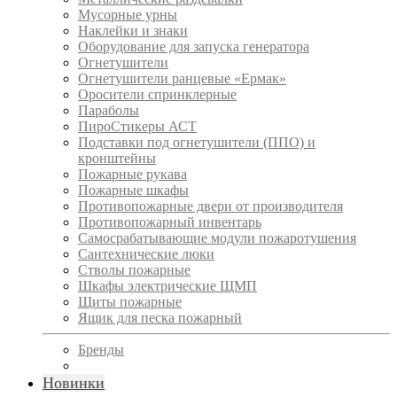
Мусорные урны
Наклейки и знаки
Оборудование для запуска генератора
Огнетушители
Огнетушители ранцевые «Ермак»
Оросители спринклерные
Параболы
ПироСтикеры АСТ
Подставки под огнетушители (ППО) и
кронштейны
Пожарные рукава
Пожарные шкафы
Противопожарные двери от производителя
Противопожарный инвентарь
Самосрабатывающие модули пожаротушения
Сантехнические люки
Стволы пожарные
Шкафы электрические ЩМП
Щиты пожарные
Ящик для песка пожарный
Бренды
Новинки