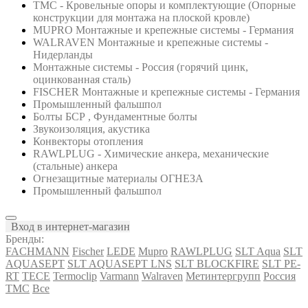
ТМС - Кровельные опоры и комплектующие (Опорные
конструкции для монтажа на плоской кровле)
MUPRO Монтажные и крепежные системы - Германия
WALRAVEN Монтажные и крепежные системы -
Нидерланды
Монтажные системы - Россия (горячий цинк,
оцинкованная сталь)
FISCHER Монтажные и крепежные системы - Германия
Промышленный фальшпол
Болты БСР , Фундаментные болты
Звукоизоляция, акустика
Конвекторы отопления
RAWLPLUG - Химические анкера, механические
(стальные) анкера
Огнезащитные материалы ОГНЕЗА
Промышленный фальшпол
Вход в интернет-магазин
Бренды:
FACHMANN
Fischer
LEDE
Mupro
RAWLPLUG
SLT Aqua
SLT
AQUASEPT
SLT AQUASEPT LNS
SLT BLOCKFIRE
SLT PE-
RT
TECE
Termoclip
Varmann
Walraven
Метинтергрупп
Россия
ТМС
Все