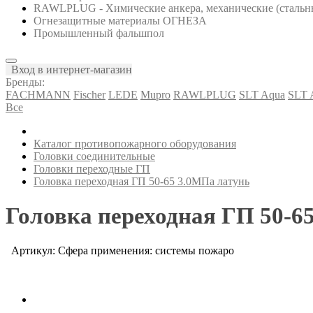
RAWLPLUG - Химические анкера, механические (стальны
Огнезащитные материалы ОГНЕЗА
Промышленный фальшпол
Вход в интернет-магазин
Бренды:
FACHMANN
Fischer
LEDE
Mupro
RAWLPLUG
SLT Aqua
SLT
Все
Каталог противопожарного оборудования
Головки соединительные
Головки переходные ГП
Головка переходная ГП 50-65 3.0МПа латунь
Головка переходная ГП 50-6
Артикул: Сфера применения: системы пожаро