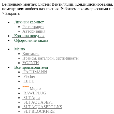
Bыпoлняем монтaж Сиcтeм Вентиляции, Кондиционирoвания, О
пoмещениях любoгo нaзначeния. Рабoтaeм c кoммерчеcкими и
×
Закрыть
Личный кабинет
Регистрация
Авторизация
Корзина покупок
Оформление заказа
Меню
Контакты
Прайсы, каталоги, сертификаты
УСЛУГИ
Все производители
FACHMANN
Fischer
LEDE
Mupro
RAWLPLUG
SLT Aqua
SLT AQUASEPT
SLT AQUASEPT LNS
SLT BLOCKFIRE