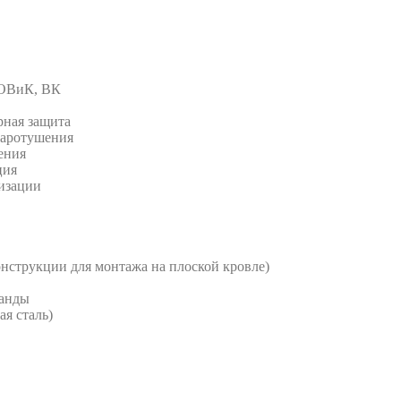
 ОВиК, ВК
рная защита
жаротушения
ения
ция
изации
струкции для монтажа на плоской кровле)
анды
я сталь)