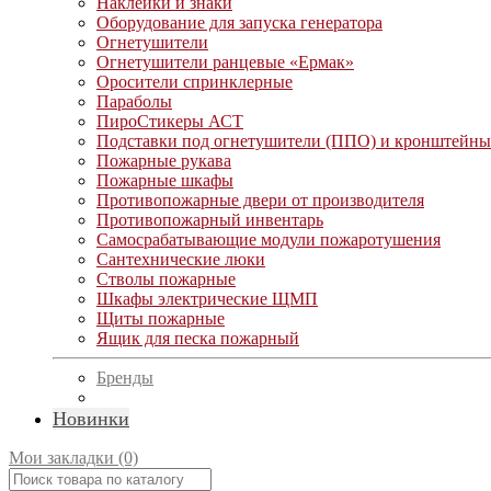
Наклейки и знаки
Оборудование для запуска генератора
Огнетушители
Огнетушители ранцевые «Ермак»
Оросители спринклерные
Параболы
ПироСтикеры АСТ
Подставки под огнетушители (ППО) и кронштейны
Пожарные рукава
Пожарные шкафы
Противопожарные двери от производителя
Противопожарный инвентарь
Самосрабатывающие модули пожаротушения
Сантехнические люки
Стволы пожарные
Шкафы электрические ЩМП
Щиты пожарные
Ящик для песка пожарный
Бренды
Новинки
Мои закладки (0)