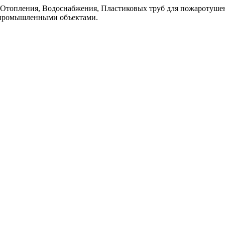
топления, Водоснабжения, Пластиковых труб для пожаротушен
 промышленными объектaми.