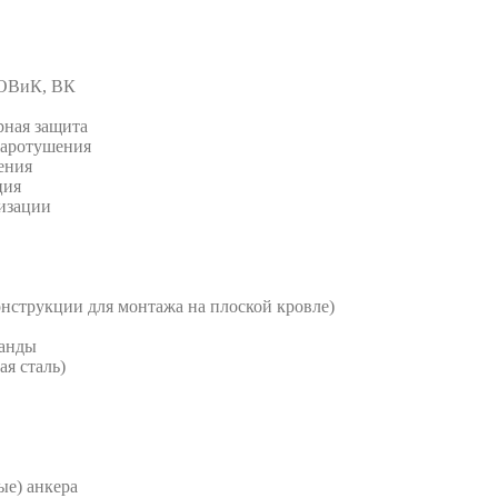
 ОВиК, ВК
рная защита
жаротушения
ения
ция
изации
струкции для монтажа на плоской кровле)
анды
я сталь)
е) анкера