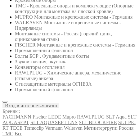
Кровельные опоры
ТМС - Кровельные опоры и комплектующие (Опорные
конструкции для монтажа на плоской кровле)
MUPRO Монтажные и крепежные системы - Германия
WALRAVEN Монтажные и крепежные системы -
Нидерланды
Монтажные системы - Россия (горячий цинк,
оцинкованная сталь)
FISCHER Монтажные и крепежные системы - Германия
Промышленный фальшпол
Болты БСР , Фундаментные болты
Звукоизоляция, акустика
Конвекторы отопления
RAWLPLUG - Химические анкера, механические
(стальные) анкера
Огнезащитные материалы ОГНЕЗА
Промышленный фальшпол
Вход в интернет-магазин
Бренды:
FACHMANN
Fischer
LEDE
Mupro
RAWLPLUG
SLT Aqua
SLT
AQUASEPT
SLT AQUASEPT LNS
SLT BLOCKFIRE
SLT PE-
RT
TECE
Termoclip
Varmann
Walraven
Метинтергрупп
Россия
ТМС
Все