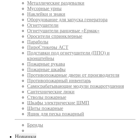
Металлические раздевалки
Мусорные урны
Наклейки и знаки
Оборудование для запуска генератора
Огнетушители
Огнетушители ранцевые «Ермак»
Оросители спринклерные
Параболы
ПироСтикеры АСТ
Подставки под огнетушители (ППО) и
кронштейны
Пожарные рукава
Пожарные шкафы
Противопожарные двери от производителя
Противопожарный инвентарь
Самосрабатывающие модули пожаротушения
Сантехнические люки
Стволы пожарные
Шкафы электрические ЩМП
Щиты пожарные
Ящик для песка пожарный
Бренды
Новинки