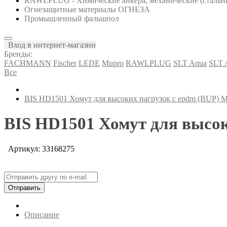
RAWLPLUG - Химические анкера, механические (стальны
Огнезащитные материалы ОГНЕЗА
Промышленный фальшпол
Вход в интернет-магазин
Бренды:
FACHMANN
Fischer
LEDE
Mupro
RAWLPLUG
SLT Aqua
SLT
Все
BIS HD1501 Хомут для высоких нагрузок с epdm (BUP) 
BIS HD1501 Хомут для высок
Артикул: 33168275
Отправить
Описание