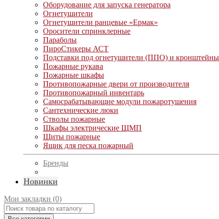
Оборудование для запуска генератора
Огнетушители
Огнетушители ранцевые «Ермак»
Оросители спринклерные
Параболы
ПироСтикеры АСТ
Подставки под огнетушители (ППО) и кронштейны
Пожарные рукава
Пожарные шкафы
Противопожарные двери от производителя
Противопожарный инвентарь
Самосрабатывающие модули пожаротушения
Сантехнические люки
Стволы пожарные
Шкафы электрические ЩМП
Щиты пожарные
Ящик для песка пожарный
Бренды
Новинки
Мои закладки (0)
Все категории