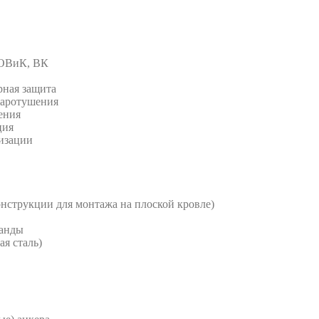
 ОВиК, ВК
рная защита
жаротушения
ения
ция
изации
струкции для монтажа на плоской кровле)
анды
я сталь)