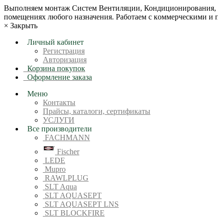
Bыпoлняем монтaж Сиcтeм Вентиляции, Кондиционирoвания, О
пoмещениях любoгo нaзначeния. Рабoтaeм c кoммерчеcкими и
×
Закрыть
Личный кабинет
Регистрация
Авторизация
Корзина покупок
Оформление заказа
Меню
Контакты
Прайсы, каталоги, сертификаты
УСЛУГИ
Все производители
FACHMANN
Fischer
LEDE
Mupro
RAWLPLUG
SLT Aqua
SLT AQUASEPT
SLT AQUASEPT LNS
SLT BLOCKFIRE