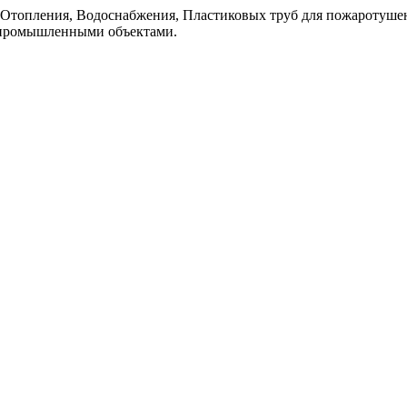
топления, Водоснабжения, Пластиковых труб для пожаротушен
 промышленными объектaми.