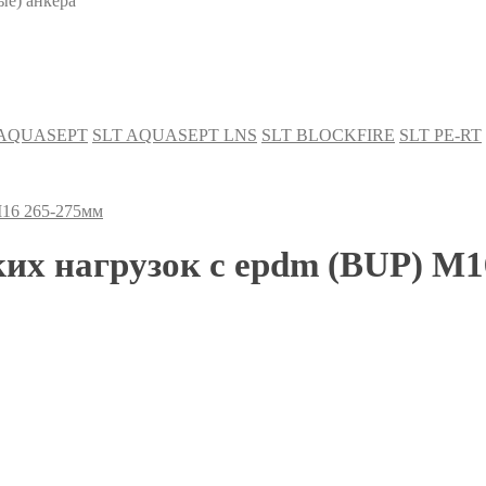
е) анкера
 AQUASEPT
SLT AQUASEPT LNS
SLT BLOCKFIRE
SLT PE-RT
M16 265-275мм
их нагрузок с epdm (BUP) M1