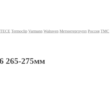
TECE
Termoclip
Varmann
Walraven
Метинтергрупп
Россия
ТМС
6 265-275мм