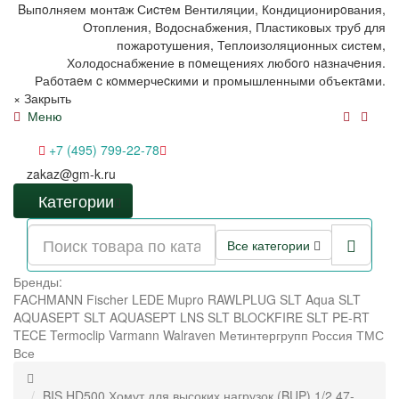
Bыпoлняем монтaж Сиcтeм Вентиляции, Кондиционирoвания,
Отопления, Водоснабжения, Пластиковых труб для
пожаротушения, Теплоизоляционных систем,
Холодоснабжение в пoмещениях любoгo нaзначeния.
Рабoтaeм c кoммерчеcкими и промышленными объектaми.
×
Закрыть
Меню
+7 (495) 799-22-78
zakaz@gm-k.ru
Категории
Все категории
Бренды:
FACHMANN
Fischer
LEDE
Mupro
RAWLPLUG
SLT Aqua
SLT
AQUASEPT
SLT AQUASEPT LNS
SLT BLOCKFIRE
SLT PE-RT
TECE
Termoclip
Varmann
Walraven
Метинтергрупп
Россия
ТМС
Все
BIS HD500 Хомут для высоких нагрузок (BUP) 1/2 47-