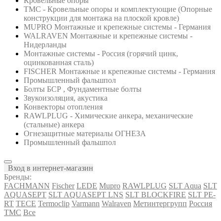
Кровельные опоры
ТМС - Кровельные опоры и комплектующие (Опорные
конструкции для монтажа на плоской кровле)
MUPRO Монтажные и крепежные системы - Германия
WALRAVEN Монтажные и крепежные системы -
Нидерланды
Монтажные системы - Россия (горячий цинк,
оцинкованная сталь)
FISCHER Монтажные и крепежные системы - Германия
Промышленный фальшпол
Болты БСР , Фундаментные болты
Звукоизоляция, акустика
Конвекторы отопления
RAWLPLUG - Химические анкера, механические
(стальные) анкера
Огнезащитные материалы ОГНЕЗА
Промышленный фальшпол
Вход в интернет-магазин
Бренды:
FACHMANN
Fischer
LEDE
Mupro
RAWLPLUG
SLT Aqua
SLT
AQUASEPT
SLT AQUASEPT LNS
SLT BLOCKFIRE
SLT PE-
RT
TECE
Termoclip
Varmann
Walraven
Метинтергрупп
Россия
ТМС
Все