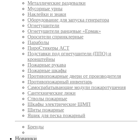
Металлические раздевалки
Мусорные урны
Наклейки и знаки
Оборудование для запуска генератора
Огнетушители
Огнетушители ранцевые «Ермак»
Оросители спринклерные
Параболы
ПироСтикеры АСТ
Подставки под огнетушители (ППО) и
кронштейны
Пожарные рукава
Пожарные шкафы
Противопожарные двери от производителя
Противопожарный инвентарь
Самосрабатывающие модули пожаротушения
Сантехнические люки
Стволы пожарные
Шкафы электрические ЩМП
Щиты пожарные
Ящик для песка пожарный
Бренды
Новинки