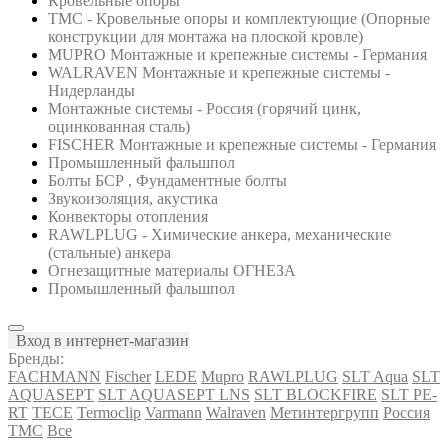
Кровельные опоры
ТМС - Кровельные опоры и комплектующие (Опорные
конструкции для монтажа на плоской кровле)
MUPRO Монтажные и крепежные системы - Германия
WALRAVEN Монтажные и крепежные системы -
Нидерланды
Монтажные системы - Россия (горячий цинк,
оцинкованная сталь)
FISCHER Монтажные и крепежные системы - Германия
Промышленный фальшпол
Болты БСР , Фундаментные болты
Звукоизоляция, акустика
Конвекторы отопления
RAWLPLUG - Химические анкера, механические
(стальные) анкера
Огнезащитные материалы ОГНЕЗА
Промышленный фальшпол
Вход в интернет-магазин
Бренды:
FACHMANN
Fischer
LEDE
Mupro
RAWLPLUG
SLT Aqua
SLT
AQUASEPT
SLT AQUASEPT LNS
SLT BLOCKFIRE
SLT PE-
RT
TECE
Termoclip
Varmann
Walraven
Метинтергрупп
Россия
ТМС
Все