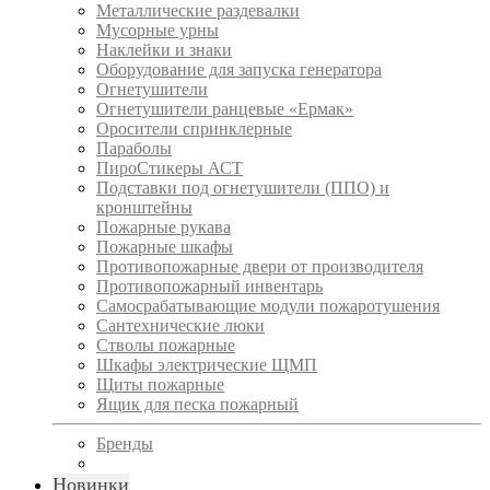
Металлические раздевалки
Мусорные урны
Наклейки и знаки
Оборудование для запуска генератора
Огнетушители
Огнетушители ранцевые «Ермак»
Оросители спринклерные
Параболы
ПироСтикеры АСТ
Подставки под огнетушители (ППО) и
кронштейны
Пожарные рукава
Пожарные шкафы
Противопожарные двери от производителя
Противопожарный инвентарь
Самосрабатывающие модули пожаротушения
Сантехнические люки
Стволы пожарные
Шкафы электрические ЩМП
Щиты пожарные
Ящик для песка пожарный
Бренды
Новинки