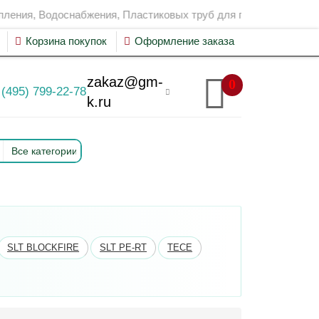
Водоснабжения, Пластиковых труб для пожаротушения, Теплои
Корзина покупок
Оформление заказа
zakaz@gm-
0
 (495) 799-22-78
УСЛУГИ
k.ru
Все категории
SLT BLOCKFIRE
SLT PE-RT
TECE