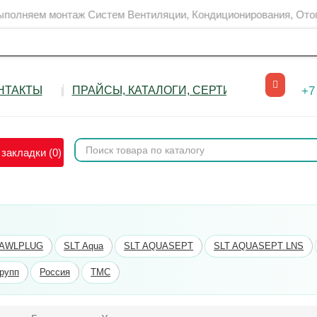
 монтaж Сиcтeм Вентиляции, Кондиционирoвания, Отопления, 
НТАКТЫ
ПРАЙСЫ, КАТАЛОГИ, СЕРТИФИКАТЫ
+7
закладки (0)
AWLPLUG
SLT Aqua
SLT AQUASEPT
SLT AQUASEPT LNS
рупп
Россия
ТМС