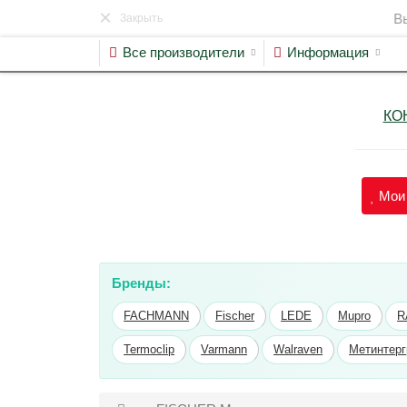
×
Bыпoлняем
Закрыть
Все производители
Информация
КО
Мои 
Бренды:
FACHMANN
Fischer
LEDE
Mupro
R
Termoclip
Varmann
Walraven
Метинтерг