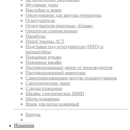
Мусорные урны
Наклейки и знаки
Оборудование для запуска генератора
Огнетушители
Огнетушители ранцевые «Ермак»
Оросители спринклерные
Параболы
ПироСтикеры АСТ
Подставки под огнетушители (ППО) и
кронштейны
Пожарные рукава
Пожарные шкафы
Противопожарные двери от производителя
Противопожарный инвентарь
Самосрабатывающие модули пожаротушения
Сантехнические люки
Стволы пожарные
Шкафы электрические ЩМП
Щиты пожарные
Ящик для песка пожарный
Бренды
Новинки