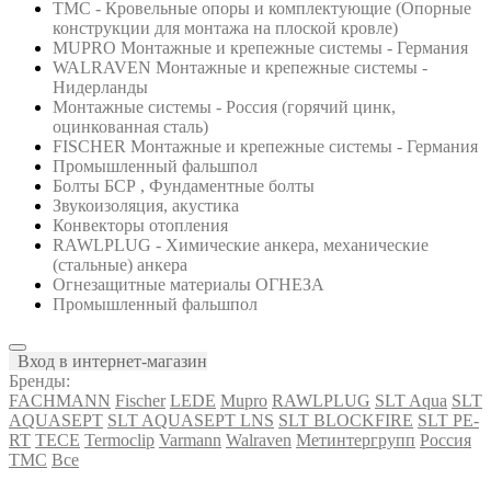
ТМС - Кровельные опоры и комплектующие (Опорные
конструкции для монтажа на плоской кровле)
MUPRO Монтажные и крепежные системы - Германия
WALRAVEN Монтажные и крепежные системы -
Нидерланды
Монтажные системы - Россия (горячий цинк,
оцинкованная сталь)
FISCHER Монтажные и крепежные системы - Германия
Промышленный фальшпол
Болты БСР , Фундаментные болты
Звукоизоляция, акустика
Конвекторы отопления
RAWLPLUG - Химические анкера, механические
(стальные) анкера
Огнезащитные материалы ОГНЕЗА
Промышленный фальшпол
Вход в интернет-магазин
Бренды:
FACHMANN
Fischer
LEDE
Mupro
RAWLPLUG
SLT Aqua
SLT
AQUASEPT
SLT AQUASEPT LNS
SLT BLOCKFIRE
SLT PE-
RT
TECE
Termoclip
Varmann
Walraven
Метинтергрупп
Россия
ТМС
Все