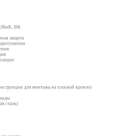
 ОВиК, ВК
рная защита
жаротушения
ения
ция
изации
струкции для монтажа на плоской кровле)
анды
я сталь)