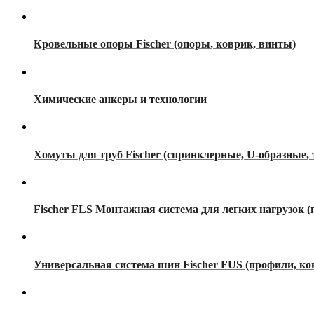
Кровельные опоры Fischer (опоры, коврик, винты)
Химические анкеры и технологии
Хомуты для труб Fischer (спринклерные, U-образные,
Fischer FLS Монтажная система для легких нагрузок (
Универсальная система шин Fischer FUS (профили, кон