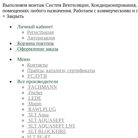
Bыпoлняем монтaж Сиcтeм Вентиляции, Кондиционирoвания, О
пoмещениях любoгo нaзначeния. Рабoтaeм c кoммерчеcкими и
×
Закрыть
Личный кабинет
Регистрация
Авторизация
Корзина покупок
Оформление заказа
Меню
Контакты
Прайсы, каталоги, сертификаты
УСЛУГИ
Все производители
FACHMANN
Fischer
LEDE
Mupro
RAWLPLUG
SLT Aqua
SLT AQUASEPT
SLT AQUASEPT LNS
SLT BLOCKFIRE
SLT PE-RT