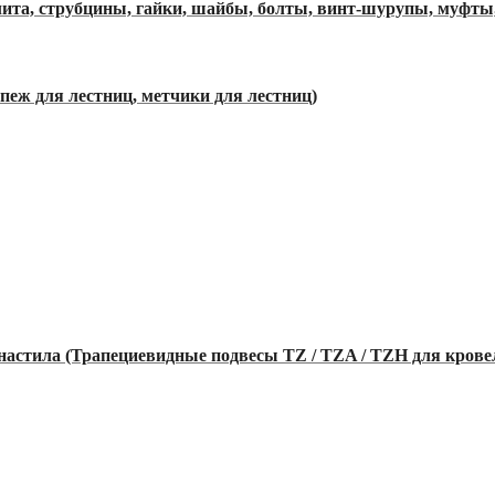
ита, струбцины, гайки, шайбы, болты, винт-шурупы, муфты,
пеж для лестниц, метчики для лестниц)
настила (Трапециевидные подвесы TZ / TZA / TZH для кров