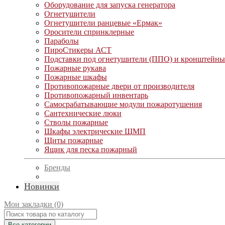
Оборудование для запуска генератора
Огнетушители
Огнетушители ранцевые «Ермак»
Оросители спринклерные
Параболы
ПироСтикеры АСТ
Подставки под огнетушители (ППО) и кронштейны
Пожарные рукава
Пожарные шкафы
Противопожарные двери от производителя
Противопожарный инвентарь
Самосрабатывающие модули пожаротушения
Сантехнические люки
Стволы пожарные
Шкафы электрические ЩМП
Щиты пожарные
Ящик для песка пожарный
Бренды
Новинки
Мои закладки (0)
Все категории