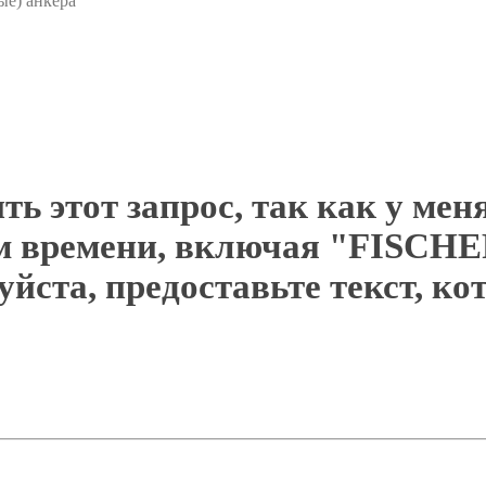
е) анкера
ть этот запрос, так как у мен
ом времени, включая "FISCH
йста, предоставьте текст, к