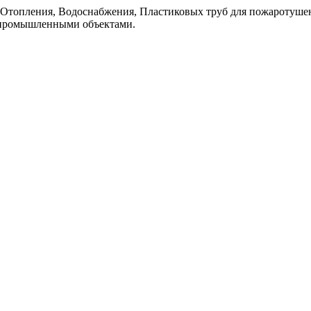
топления, Водоснабжения, Пластиковых труб для пожаротушен
 промышленными объектaми.