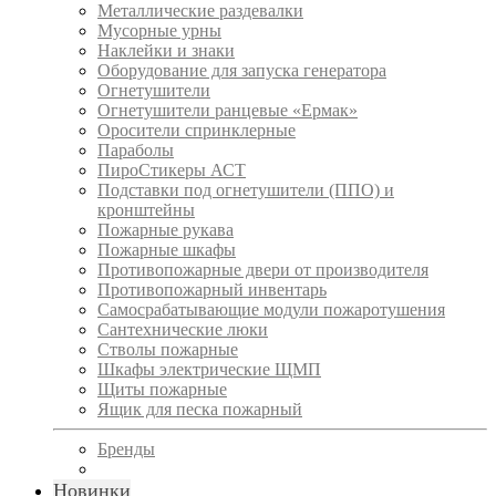
Металлические раздевалки
Мусорные урны
Наклейки и знаки
Оборудование для запуска генератора
Огнетушители
Огнетушители ранцевые «Ермак»
Оросители спринклерные
Параболы
ПироСтикеры АСТ
Подставки под огнетушители (ППО) и
кронштейны
Пожарные рукава
Пожарные шкафы
Противопожарные двери от производителя
Противопожарный инвентарь
Самосрабатывающие модули пожаротушения
Сантехнические люки
Стволы пожарные
Шкафы электрические ЩМП
Щиты пожарные
Ящик для песка пожарный
Бренды
Новинки