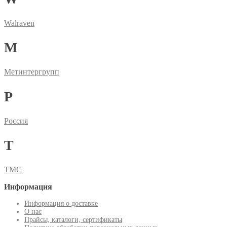
Walraven
М
Метинтергрупп
Р
Россия
Т
ТМС
Информация
Информация о доставке
О нас
Прайсы, каталоги, сертификаты