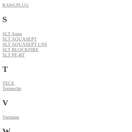
RAWLPLUG
S
SLT Aqua
SLT AQUASEPT
SLT AQUASEPT LNS
SLT BLOCKFIRE
SLT PE-RT
T
TECE
Termoclip
V
Varmann
W