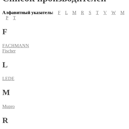
Алфавитный указатель:
F
L
M
R
S
T
V
W
М
Р
Т
F
FACHMANN
Fischer
L
LEDE
M
Mupro
R